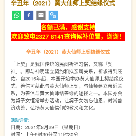
辛丑年（2021）黄大仙师上契结缘仪式
名额已满，感谢支持
欢迎致电2327 8141查询候补位置，谢谢！
辛丑年（2021）黄大仙师上契结缘仪式
「上契」是我国传统的民间祈福习俗，又称「契
神」。即与神明建立契约和拟亲属关系，祈求得到庇
佑。自2016年起，本园开始举办黄大仙师上契结缘仪
式，善信可藉此与黄大仙师上契，与仙师建立亲近关
系，为善信与黄大仙师结善缘的途径之一。本园亦会
为契子女恒常举办活动，让契子女勿忘仙恩，时常普
济劝善，弘扬黄大仙信仰的教义和文化。
活动详情：
日期：2021年8月29日（星期日）
时间：上午9时30分至11时30分