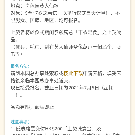
地点：啬色园黄大仙祠
对象：3至17岁之善信（以举行仪式当天计算），不
限男女、国籍、地区，均可报名。
上契者将於仪式期间恭领寓意「丰衣足食」之上契物
品。
（餐具、毛巾、刻有黄大仙师圣像葫芦玉佩乙个、契
书等）
报名方法：
请到本园总办事处索取或
按此下载
申请表格，填妥表
格後亲临本园总办事处递交。
现已接受报名，截止日期为2021年7月5日（星期
一）。
名额有限，额满即止
注意事项：
1) 随表格需交付HK$200「上契诚意金」及