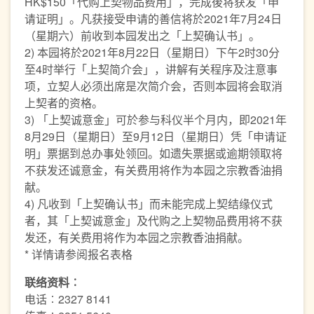
HK$150「代购上契物品费用」，完成後将获发「申
请证明」。凡获接受申请的善信将於2021年7月24日
（星期六）前收到本园发出之「上契确认书」。
2) 本园将於2021年8月22日（星期日）下午2时30分
至4时举行「上契简介会」，讲解有关程序及注意事
项，立契人必须出席是次简介会，否则本园将会取消
上契者的资格。
3) 「上契诚意金」可於参与科仪半个月内，即2021年
8月29日（星期日）至9月12日（星期日）凭「申请证
明」票据到总办事处领回。如遗失票据或逾期领取将
不获发还诚意金，有关费用将作为本园之宗教香油捐
献。
4) 凡收到「上契确认书」而未能完成上契结缘仪式
者，其「上契诚意金」及代购之上契物品费用将不获
发还，有关费用将作为本园之宗教香油捐献。
* 详情请参阅报名表格
联络资料︰
电话︰2327 8141