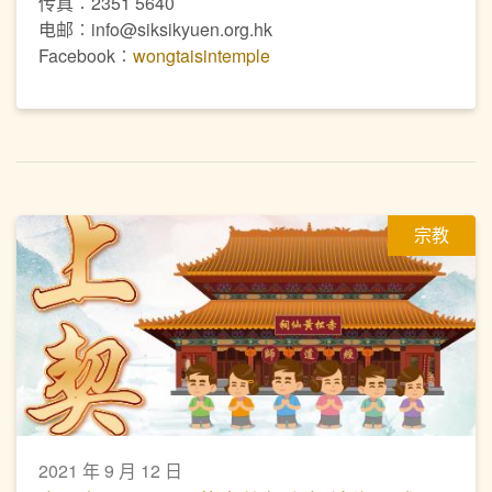
传真︰2351 5640
电邮︰info@siksikyuen.org.hk
Facebook︰
wongtaisintemple
宗教
2021 年 9 月 12 日