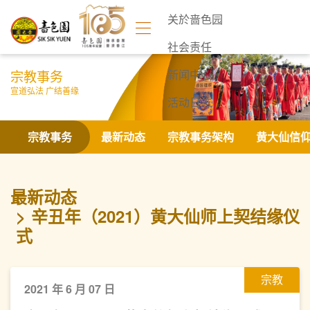
关於啬色园
社会责任
宗教事务
新闻中心
宣道弘法 广结善缘
活动日志
联络我们
宗教事务
最新动态
宗教事务架构
黄大仙信
最新动态
辛丑年（2021）黄大仙师上契结缘仪
式
宗教
2021 年 6 月 07 日