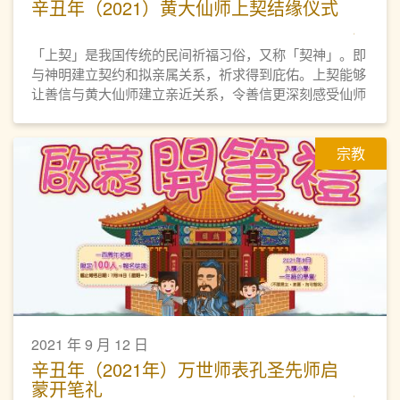
辛丑年（2021）黄大仙师上契结缘仪式
「上契」是我国传统的民间祈福习俗，又称「契神」。即
与神明建立契约和拟亲属关系，祈求得到庇佑。上契能够
让善信与黄大仙师建立亲近关系，令善信更深刻感受仙师
的庇佑，是善信与黄大仙师结善缘的途径之一。本园亦会
为契子女恒常举办活动，让契子女勿忘仙恩，时常普济劝
宗教
善，弘扬黄大仙信仰的教义和文化。
2021 年 9 月 12 日
辛丑年（2021年）万世师表孔圣先师启
蒙开笔礼