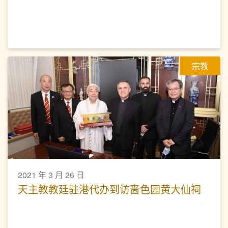
宗教
2021 年 3 月 26 日
天主教教廷驻港代办到访啬色园黄大仙祠