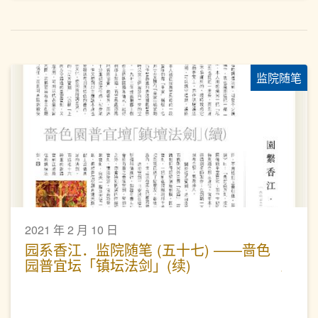
监院随笔
2021 年 2 月 10 日
园系香江．监院随笔 (五十七) ——啬色
园普宜坛「镇坛法剑」(续)