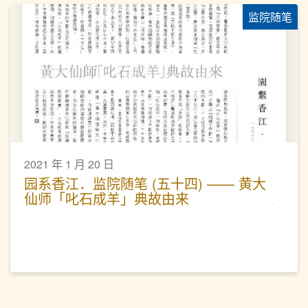
监院随笔
2021 年 1 月 20 日
园系香江．监院随笔 (五十四) —— 黄大
仙师「叱石成羊」典故由来