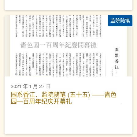
监院随笔
2021 年 1 月 27 日
园系香江．监院随笔 (五十五) ——啬色
园一百周年纪庆开幕礼