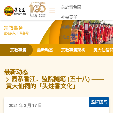
关於啬色园
社会责任
宗教事务
新闻中心
宣道弘法 广结善缘
活动日志
联络我们
宗教事务
最新动态
宗教事务架构
黄大仙信
最新动态
园系香江．监院随笔 (五十八) ——
黄大仙祠的「头炷香文化」
监院随笔
2021 年 2 月 17 日