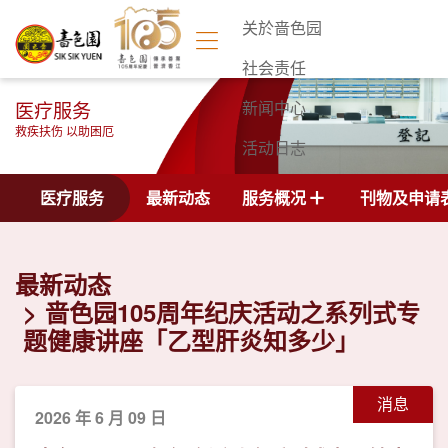
关於啬色园
社会责任
医疗服务
新闻中心
救疾扶伤 以助困厄
活动日志
联络我们
医疗服务
最新动态
服务概况
刊物及申请
最新动态
啬色园105周年纪庆活动之系列式专
题健康讲座「乙型肝炎知多少」
消息
2026 年 6 月 09 日