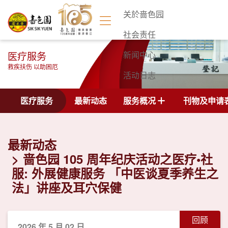
关於啬色园
社会责任
医疗服务
新闻中心
救疾扶伤 以助困厄
活动日志
联络我们
医疗服务
最新动态
服务概况
刊物及申请
最新动态
啬色园 105 周年纪庆活动之医疗•社
服: 外展健康服务 「中医谈夏季养生之
法」讲座及耳穴保健
回顾
2026 年 5 月 02 日