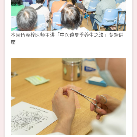
本园伍泽梓医师主讲「中医谈夏季养生之法」专题讲
座