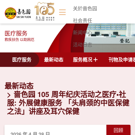
关於啬色园
社会责任
医疗服务
新闻中心
救疾扶伤 以助困厄
活动日志
联络我们
医疗服务
最新动态
服务概况
刊物及申请
最新动态
啬色园 105 周年纪庆活动之医疗•社
服: 外展健康服务 「头肩颈的中医保健
之法」讲座及耳穴保健
回顾
2026 年 4 月 28 日