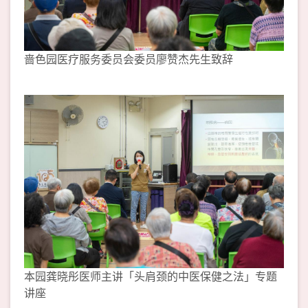
啬色园医疗服务委员会委员廖赞杰先生致辞
本园龚晓彤医师主讲「头肩颈的中医保健之法」专题
讲座