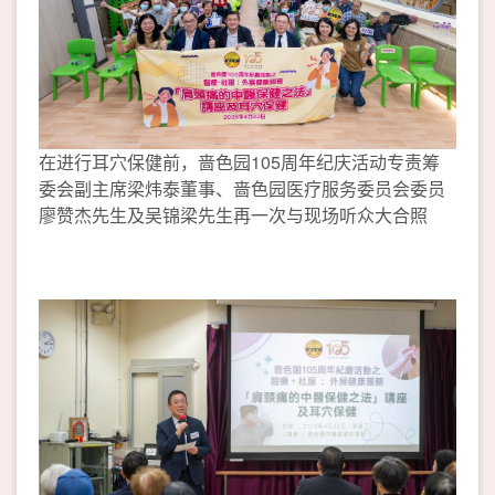
在进行耳穴保健前，啬色园105周年纪庆活动专责筹
委会副主席梁炜泰董事、啬色园医疗服务委员会委员
廖赞杰先生及吴锦梁先生再一次与现场听众大合照