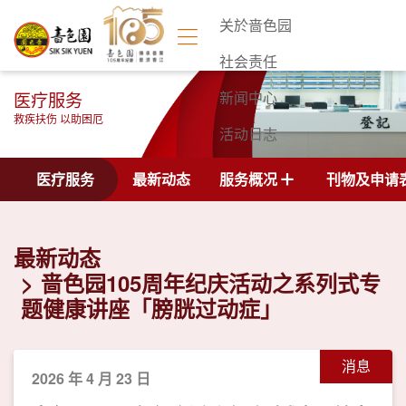
关於啬色园
社会责任
医疗服务
新闻中心
救疾扶伤 以助困厄
活动日志
联络我们
医疗服务
最新动态
服务概况
刊物及申请
最新动态
啬色园105周年纪庆活动之系列式专
题健康讲座「膀胱过动症」
消息
2026 年 4 月 23 日