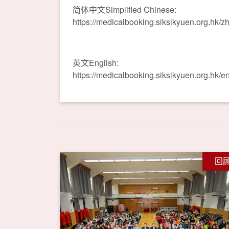
简体中文Simplified Chinese:
https://medicalbooking.siksikyuen.org.hk/z
英文English:
https://medicalbooking.siksikyuen.org.hk/e
回