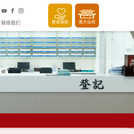
慈善捐款
黃大仙祠
联络我们