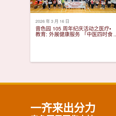
2026 年 3 月 16 日
啬色园 105 周年纪庆活动之医疗•
教育: 外展健康服务 「中医四时食
疗讲座及穴位按摩体验」
一齐来出分力