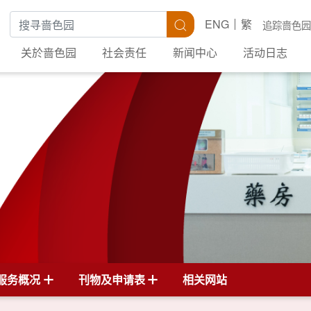
搜寻关键字
搜寻
ENG
繁
追踪啬色园
关於啬色园
社会责任
新闻中心
活动日志
服务概况
刊物及申请表
相关网站