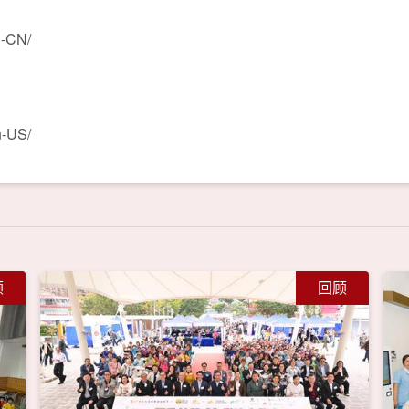
h-CN/
n-US/
顾
回顾