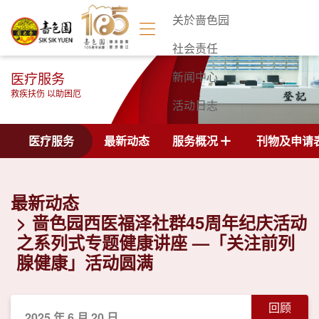
关於啬色园
社会责任
医疗服务
新闻中心
救疾扶伤 以助困厄
活动日志
联络我们
医疗服务
最新动态
服务概况
刊物及申请
最新动态
啬色园西医福泽社群45周年纪庆活动
之系列式专题健康讲座 —「关注前列
腺健康」活动圆满
回顾
2025 年 6 月 20 日