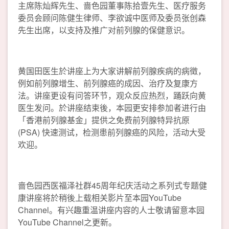
主席陈灿辉先生、啬色园董事陈拾壹先生、医疗服务
委员会顾问陈健生律师、李欲诚中医师及委员张创森
先生出席，以支持及推广对前列腺的保健意识。
黄国田医生於讲座上为大家讲解前列腺疾病的病徵，
例如前列腺增生、前列腺癌的成因、治疗及复康方
法。讲座更设有问答环节，观众反应热烈，踊跃向黄
医生发问。於讲座结束後，本园更安排参加者进行由
「香港前列腺基金」提供之免费前列腺特异抗原
(PSA) 快速测试，检测患前列腺癌的风险，活动大受
欢迎。
啬色园西医福泽社群45周年纪庆活动之系列式专题健
康讲座将於稍後上载相关影片至本园YouTube
Channel。有兴趣重温讲座内容的人士敬请留意本园
YouTube Channel之更新。