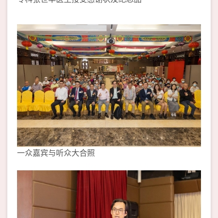
一众嘉宾与听众大合照