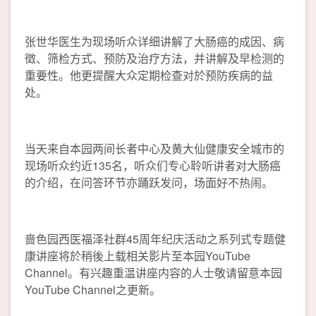
张世华医生为现场听众详细讲解了大肠癌的成因、病
徵、筛检方式、预防及治疗方法，并讲解及早检测的
重要性。他更提醒大众定期检查对於预防疾病的益
处。
当天来自本园两间长者中心及黄大仙健康安全城市的
现场听众约近135名，听众们专心聆听讲者对大肠癌
的介绍，在问答环节亦踊跃发问，场面好不热闹。
啬色园西医福泽社群45周年纪庆活动之系列式专题健
康讲座将於稍後上载相关影片至本园YouTube
Channel。有兴趣重温讲座内容的人士敬请留意本园
YouTube Channel之更新。