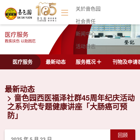
关於啬色园
社会责任
医疗服务
新闻中心
救疾扶伤 以助困厄
活动日志
联络我们
医疗服务
最新动态
服务概况
刊物及申请
最新动态
啬色园西医福泽社群45周年纪庆活动
之系列式专题健康讲座「大肠癌可预
防」
回顾
2025 年 5 月 23 日