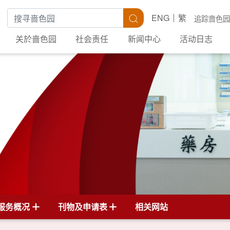
搜寻关键字
搜寻
ENG
繁
追踪啬色园
关於啬色园
社会责任
新闻中心
活动日志
服务概况
刊物及申请表
相关网站