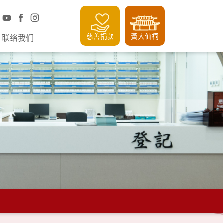
慈善捐款
黃大仙祠
联络我们