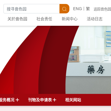
搜寻关键字
搜寻
ENG
繁
追踪啬色园
关於啬色园
社会责任
新闻中心
活动日志
服务概况
刊物及申请表
相关网站