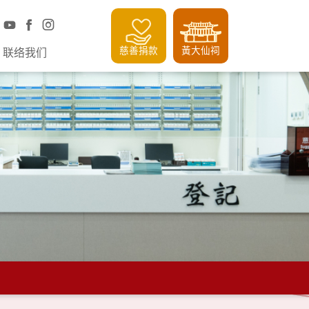
慈善捐款
黃大仙祠
联络我们