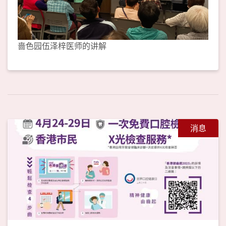
啬色园伍泽梓医师的讲解
消息