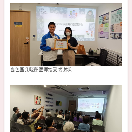
啬色园龚晓彤医师接受感谢状