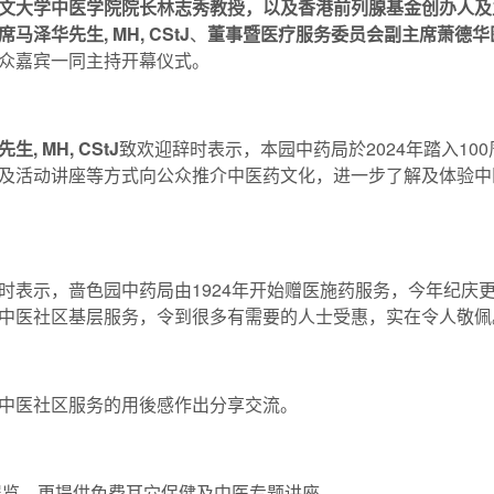
文大学中医学院院长林志秀教授，以及
香港前列腺基金创办人及
席马泽华先生
, MH, CStJ
、
董事暨医疗服务委员会副主席萧德华
众嘉宾一同主持开幕仪式。
先生
, MH, CStJ
致欢迎辞时表示，本园中药局於2024年踏入1
及活动讲座等方式向公众推介中医药文化，进一步了解及体验中
时表示，啬色园中药局由1924年开始赠医施药服务，今年纪庆
中医社区基层服务，令到很多有需要的人士受惠，实在令人敬佩
中医社区服务的用後感作出分享交流。
展览，更提供免费耳穴保健及中医专题讲座。