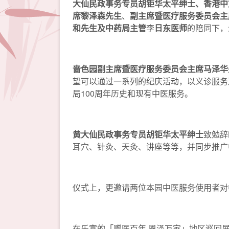
大仙民政事务专员胡钜华太平绅士、
香港中
席黎泽森先生
、
副主席暨医疗服务委员会主
和先生及中药局主管
李
日东医师
的陪同下，
啬色园副主席暨医疗服务委员会主席马泽华
望可以通过一系列的纪庆活动，以义诊服务
局100周年历史和现有中医服务。
黄大仙民政事务专员胡钜华太平绅士
致勉辞
耳穴、针灸、天灸、讲座等等，并同步推广
仪式上，更邀请两位本园中医服务使用者对
在乐富的「赠医百年 恩泽万家」地区巡回