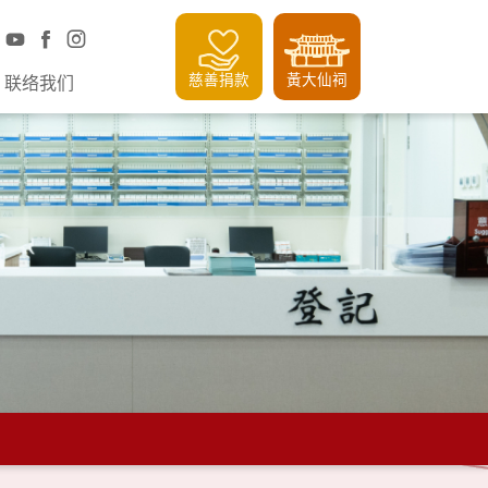
慈善捐款
黃大仙祠
联络我们