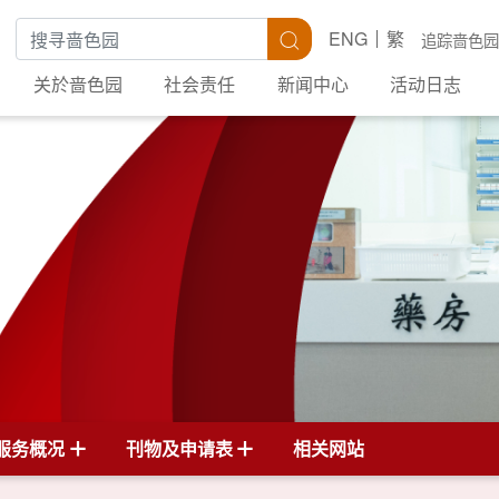
搜寻关键字
搜寻
ENG
繁
追踪啬色园
关於啬色园
社会责任
新闻中心
活动日志
服务概况
刊物及申请表
相关网站