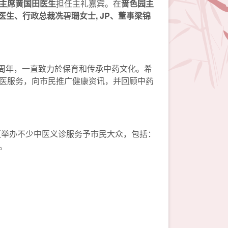
主席黄国田医生
担任主礼嘉宾。在
啬色园主
医生、行政总裁冼
碧
珊女士
, JP
、董事梁锦
00周年，一直致力於保育和传承中药文化。希
医服务，向市民推广健康资讯，并回顾中药
更举办不少中医义诊服务予市民大众，包括：
。