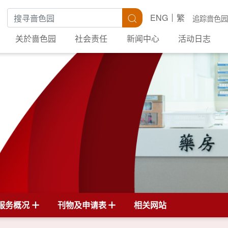
搜寻关键字
搜寻
ENG
繁
追踪啬色园
关於啬色园
社会责任
新闻中心
活动日志
服务概况
刊物及申请表
相关网站