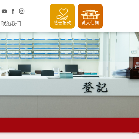
慈善捐款
黃大仙祠
联络我们