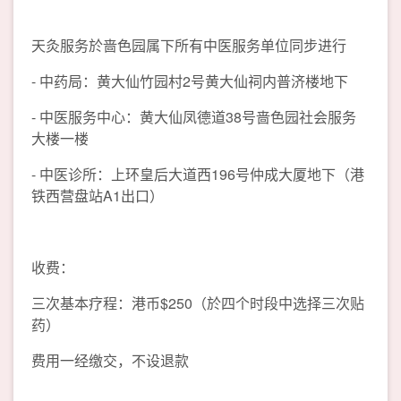
天灸服务於啬色园属下所有中医服务单位同步进行
- 中药局：黄大仙竹园村2号黄大仙祠内普济楼地下
- 中医服务中心：黄大仙凤德道38号啬色园社会服务
大楼一楼
- 中医诊所：上环皇后大道西196号仲成大厦地下（港
铁西营盘站A1出口）
收费：
三次基本疗程：港币$250（於四个时段中选择三次贴
药）
费用一经缴交，不设退款