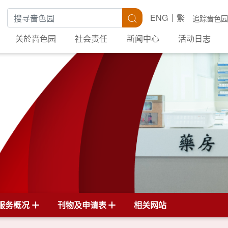
搜寻关键字
搜寻
ENG
繁
追踪啬色园
关於啬色园
社会责任
新闻中心
活动日志
服务概况
刊物及申请表
相关网站