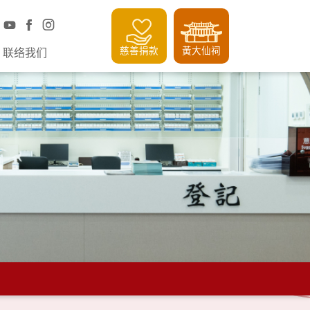
慈善捐款
黃大仙祠
联络我们