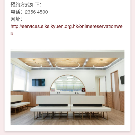
预约方式如下：
电话：2356 4500
网址：
http://services.siksikyuen.org.hk/onlinereservationwe
b