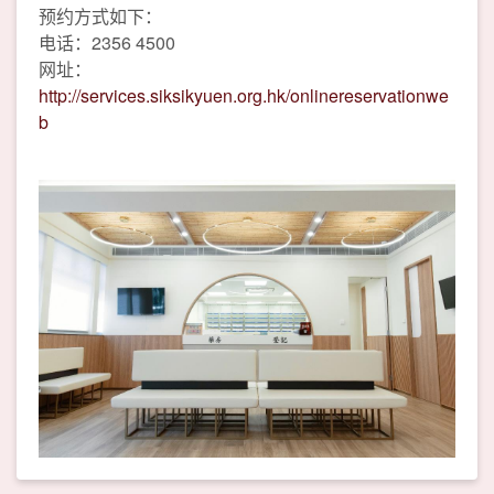
预约方式如下：
电话：2356 4500
网址：
http://services.siksikyuen.org.hk/onlinereservationwe
b