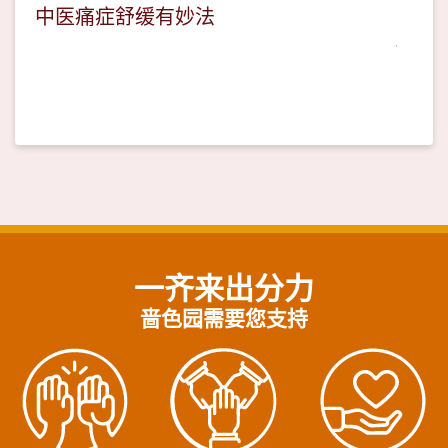
中医痛症舒缓有妙法
一齐来出分力
啬色园需要您支持