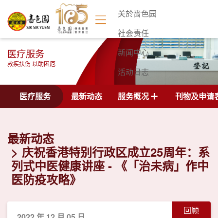
关於啬色园
社会责任
医疗服务
新闻中心
救疾扶伤 以助困厄
活动日志
联络我们
医疗服务
最新动态
服务概况
刊物及申请
最新动态
庆祝香港特别行政区成立25周年：系
列式中医健康讲座 - 《「治未病」作中
医防疫攻略》
回顾
2022 年 12 月 05 日