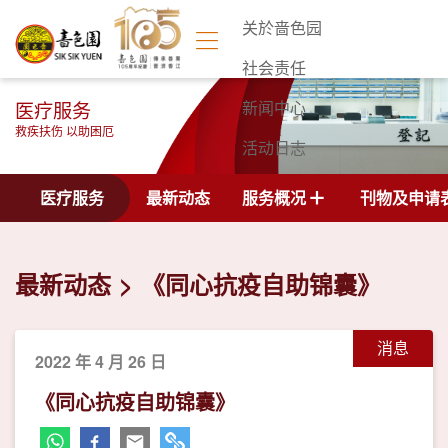
关於啬色园
社会责任
医疗服务
新闻中心
救疾扶伤 以助困厄
活动日志
联络我们
医疗服务
最新动态
服务概况
刊物及申请
最新动态
《同心抗疫自助锦囊》
消息
2022 年 4 月 26 日
《同心抗疫自助锦囊》