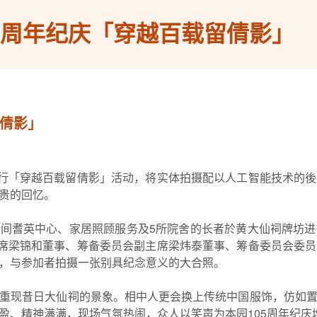
5 周年纪庆「穿越百载留倩影」
留倩影」
举行「穿越百载留倩影」活动，将实体拍摄配以人工智能技术的
贵的回忆。
园10间耆英中心、家居照顾服务及5所院舍的长者於黄大仙祠牌坊
主席梁锦和董事、筹备委员会副主席梁炜泰董事、筹备委员会委
，与参加者拍摄一张别具纪念意义的大合照。
重现昔日大仙祠的景象。相中人更会换上传统中国服饰，仿如
盈、精神满满，现场气氛热闹，众人以笑声为本园105周年纪庆