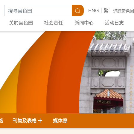
搜寻关键字
搜寻
ENG
繁
追踪啬色园
关於啬色园
社会责任
新闻中心
活动日志
格
刊物及表格
媒体廊