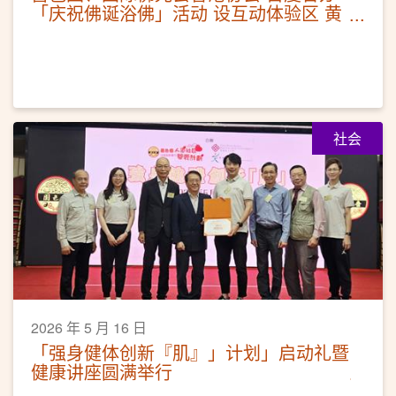
「庆祝佛诞浴佛」活动 设互动体验区 黄
大仙祠延长开放时间
社会
2026 年 5 月 16 日
「强身健体创新『肌』」计划」启动礼暨
健康讲座圆满举行