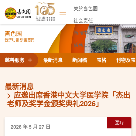
关於啬色园
社会责任
啬色园
新闻中心
普济劝善 崇善惠民
活动日志
联络我们
慈善服务
最新消息
新闻稿
表格
刊物及表
最新消息
应邀出席香港中文大学医学院「杰出
老师及奖学金颁奖典礼2026」
医疗
2026 年 5 月 27 日