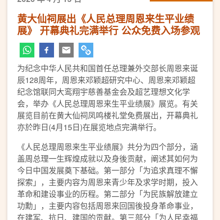
黄大仙祠展出《人民总理周恩来生平业绩
展》 开幕典礼完满举行 公众免费入场参观
为纪念中华人民共和国首任总理兼外交部长周恩来诞
辰128周年，周恩来邓颖超研究中心、周恩来邓颖超
纪念馆联同大鸾翔宇慈善基金会及超艺理想文化学
会，举办《人民总理周恩来生平业绩展》展览。有关
展览目前在黄大仙祠凤鸣楼礼堂免费展出，开幕典礼
亦於昨日(4月15日)在展览地点完满举行。
《人民总理周恩来生平业绩展》共分为四个部分，涵
盖周总理一生辉煌成就以及身後贡献，阐述其如何为
今日中国发展奠下基础。第一部分「为追求真理不懈
探索」，主要内容为周恩来青少年及求学时期，投入
革命和建设事业的历程。第二部分「为民族解放建立
功勳」，主要内容包括周恩来回国後投身革命事业，
在建军、抗日、建国的贡献。第三部分「为人民幸福