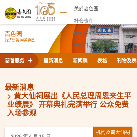
关於啬色园
社会责任
啬色园
新闻中心
普济劝善 崇善惠民
活动日志
联络我们
慈善服务
最新消息
新闻稿
表格
刊物及表
最新消息
黄大仙祠展出《人民总理周恩来生平
业绩展》 开幕典礼完满举行 公众免费
入场参观
机构及黄大仙祠
2026 年 4 月 15 日