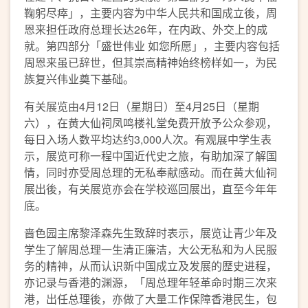
鞠躬尽瘁」，主要内容为中华人民共和国成立後，周
恩来担任政府总理长达26年，在内政、外交上的成
就。第四部分「盛世伟业 如您所愿」，主要内容包括
周恩来虽已辞世，但其崇高精神始终榜样如一，为民
族复兴伟业奠下基础。
有关展览由4月12日（星期日）至4月25日（星期
六），在黄大仙祠凤鸣楼礼堂免费开放予公众参观，
每日入场人数平均达约3,000人次。有观展中学生表
示，展览可称一程中国近代史之旅，有助加深了解国
情，同时亦受周总理的无私奉献感动。而在黄大仙祠
展出後，有关展览亦会在学校巡回展出，直至今年年
底。
啬色园主席黎泽森先生致辞时表示，展览让青少年及
学生了解周总理一生清正廉洁，大公无私和为人民服
务的精神，从而认识新中国成立及发展的歴史进程，
亦记录与香港的渊源，「周总理年轻革命时期三次来
港，出任总理後，亦做了大量工作保障香港民生，包