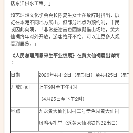
括东江供水工程。」
超艺理想文化学会会长陈复生女士在致辞时指出，展
览在本港不同地方展出，但部分地点为预约制，市民
或因此向隅，「非常感谢啬色园慷慨借出场地，黄大
仙祠终年对外开放，游客络绎不绝，可以让更多人观
看到展览。」
《人民总理周恩来生平业绩展》在黄大仙祠展出详情
︰
日期
2026年4月12日（星期日）至4月25日（星
开放时间
上午9时至下午4时
（4月25日至下午2时）
地点
九龙黄大仙竹园村二号啬色园黄大仙祠
凤鸣楼礼堂（近黄大仙地铁站B2出口）