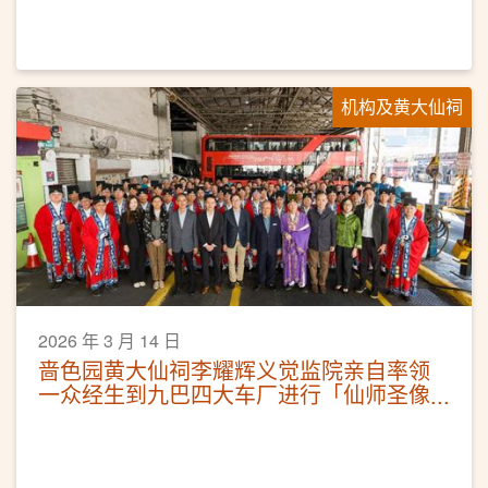
机构及黄大仙祠
2026 年 3 月 14 日
啬色园黄大仙祠李耀辉义觉监院亲自率领
一众经生到九巴四大车厂进行「仙师圣像
洒净科仪」