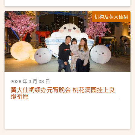
机构及黄大仙祠
2026 年 3 月 03 日
黄大仙祠续办元宵晚会 桃花满园挂上良
缘祈愿