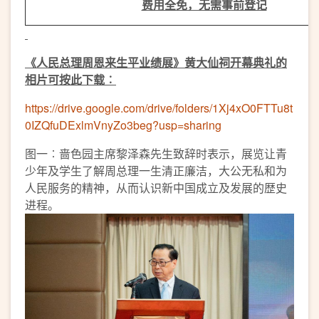
费用全免，无需事前登记
《人民总理周恩来生平业绩展》黄大仙祠开幕典礼的
相片可按此下载︰
https://drive.google.com/drive/folders/1Xj4xO0FTTu8t
0IZQfuDExlmVnyZo3beg?usp=sharing
图一︰啬色园主席黎泽森先生致辞时表示，展览让青
少年及学生了解周总理一生清正廉洁，大公无私和为
人民服务的精神，从而认识新中国成立及发展的歴史
进程。