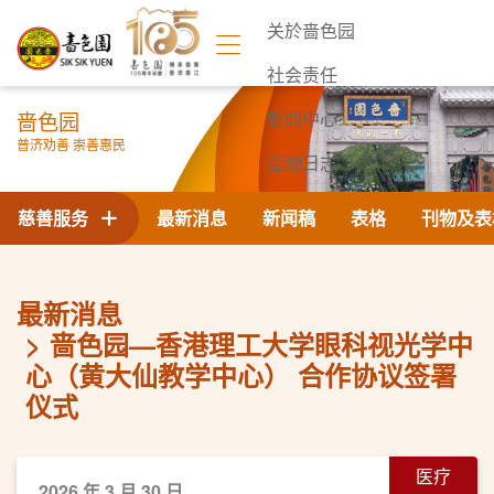
关於啬色园
社会责任
啬色园
新闻中心
普济劝善 崇善惠民
活动日志
联络我们
慈善服务
最新消息
新闻稿
表格
刊物及表
最新消息
啬色园—香港理工大学眼科视光学中
心（黄大仙教学中心） 合作协议签署
仪式
医疗
2026 年 3 月 30 日