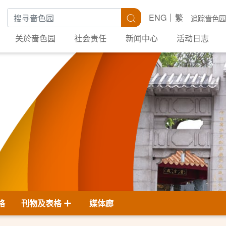
搜寻关键字
搜寻
ENG
繁
追踪啬色园
关於啬色园
社会责任
新闻中心
活动日志
格
刊物及表格
媒体廊