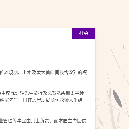
社会
位於观塘、上水及黄大仙四间校舍改建的项
会主席陈灿辉先生及行政总裁冼碧珊太平绅
余耀宗先生一同在房屋局局长何永贤太平绅
物业管理等事宜由其士负责，而本园主力提供