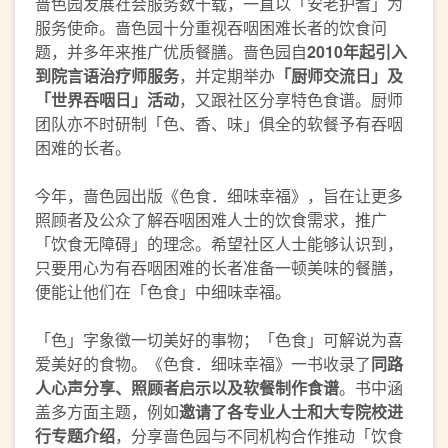
啬色园发展社会服务数十载，一直以「安老护耆」为
服务使命。啬色园十分重视吞咽困难长者的饮食问
题，并多年来推广优质餐膳。啬色园自
2010年起引入
到院言语治疗师服务
，并定期举办
「厨师交流日」及
「世界吞咽日」活动
，又跟社区分享特色食谱。厨师
团队亦不时研制「色、香、味」俱全的软餐予有吞咽
困难的长者。
今年，啬色园出版《色食．细味幸福》，旨在让更多
照顾者及公众了解吞咽困难人士的饮食需求，推广
「饮食无障碍」的理念。希望社区人士能够认识到，
只要用心为有吞咽困难的长者准备一顿美味的餐膳，
便能让他们在「色食」中细味幸福。
「色」字象徵一切美好的事物；「色食」可解说为喜
爱美好的食物。《色食．细味幸福》一书收录了
同路
人心声分享、照顾者启示以及软餐制作食谱
。书中涵
盖多方面主题，例如
邀请了各专业人士和大专院校进
行专题介绍
，分享啬色园与不同机构合作推动「饮食