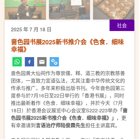
社会
2025 年 7 月 18 日
啬色园书展2025新书推介会《色食．细味
幸福》
啬色园黄大仙祠作为尊崇儒、释、道三教的宗教慈善
团体，一直致力宣道弘法，尤其注重中华传统文化的
传承与推广，多年来积极出版书刊。今年啬色园第三
度参与於7月16日至22日举行的「香港书展」，同时
推出最新着作《色食．细味幸福》，并於今天（7月
18日）於香港会议展览中心会议室S222-223举办
「啬
色园书展2025新书推介会《色食．细味幸福》」
，更
有幸邀请到
言语治疗师陆俊霖先生
担任主讲嘉宾。