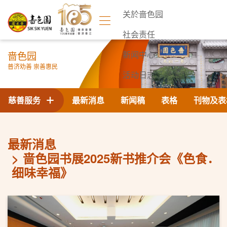
关於啬色园
社会责任
啬色园
新闻中心
普济劝善 崇善惠民
活动日志
联络我们
慈善服务
最新消息
新闻稿
表格
刊物及表
最新消息
啬色园书展2025新书推介会《色食．
细味幸福》