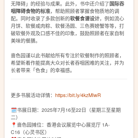
无障碍」的经验与成果。此外，书中还介绍了
国际吞
咽障碍食物的标准
，帮助照顾者掌握食物质地的调
配。同时收录了多款创新的
软餐食谱设计
，例如流心
月饼、软餐咸肉粽、软餐汤圆、三色赛螃蟹等等，打
破软餐外观及口感不佳的印象，鼓励照顾者在家自制
美味的餐膳。
啬色园谨以此书献给所有专注於软餐制作的照顾者，
希望新着作能提高大众对长者吞咽困难的关注，并为
长者带来「色食」的幸福感。
更多书展活动详情：
https://bit.ly/4kzMlwR
🗓️书展日期：2025年7月16至22日（星期三至星期
二）
📍啬色园摊位：香港会议展览中心展览厅 1A-
C16（心灵书区）