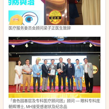
医疗服务委员会顾问梁子正医生致辞
「啬色园基层及专科医疗顾问团」顾问 — 眼科专科庞
朝辉博士, MH接受感谢状及纪念品