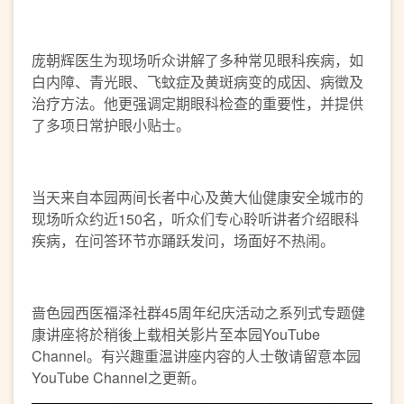
庞朝辉医生为现场听众讲解了多种常见眼科疾病，如
白内障、青光眼、飞蚊症及黄斑病变的成因、病徵及
治疗方法。他更强调定期眼科检查的重要性，并提供
了多项日常护眼小贴士。
当天来自本园两间长者中心及黄大仙健康安全城市的
现场听众约近150名，听众们专心聆听讲者介绍眼科
疾病，在问答环节亦踊跃发问，场面好不热闹。
啬色园西医福泽社群45周年纪庆活动之系列式专题健
康讲座将於稍後上载相关影片至本园YouTube
Channel。有兴趣重温讲座内容的人士敬请留意本园
YouTube Channel之更新。