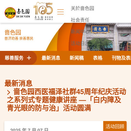
关於啬色园
社会责任
啬色园
新闻中心
普济劝善 崇善惠民
活动日志
联络我们
慈善服务
最新消息
新闻稿
表格
刊物及表
最新消息
啬色园西医福泽社群45周年纪庆活动
之系列式专题健康讲座 —「白内障及
青光眼的防与治」活动圆满
活动回顾
2025 年 7 月 07 日