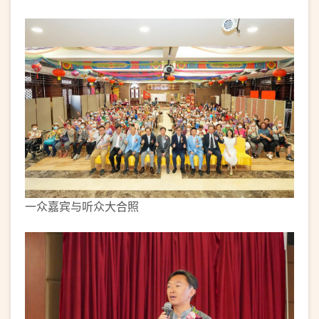
一众嘉宾与听众大合照