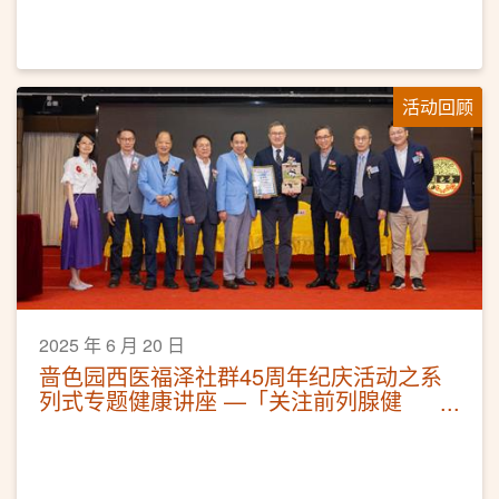
活动回顾
2025 年 6 月 20 日
啬色园西医福泽社群45周年纪庆活动之系
列式专题健康讲座 —「关注前列腺健
康」活动圆满