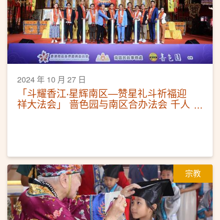
2024 年 10 月 27 日
「斗耀香江‧星辉南区—赞星礼斗祈福迎
祥大法会」 啬色园与南区合办法会 千人
参与为港祈福
宗教