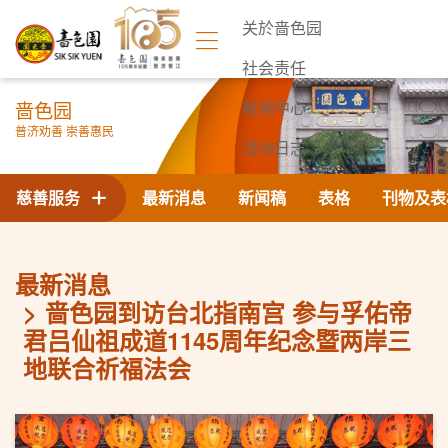
关於啬色园
社会责任
啬色园
新闻中心
普济劝善 崇善惠民
活动日志
联络我们
慈善服务
最新消息
新闻稿
表格
刊物及表
最新消息
啬色园到访台北指南宫 参与孚佑帝
君吕仙祖成道1145周年纪念暨两岸三
地联合祈福法会