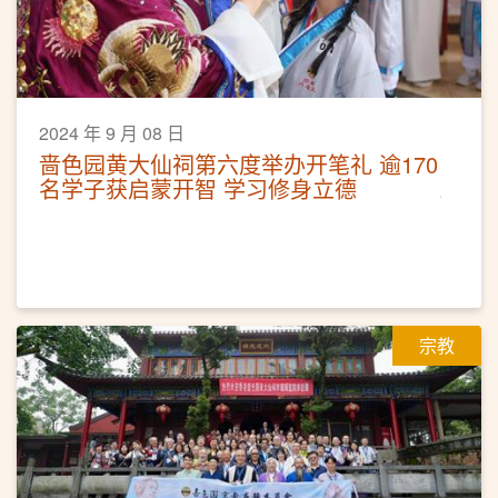
2024 年 9 月 08 日
啬色园黄大仙祠第六度举办开笔礼 逾170
名学子获启蒙开智 学习修身立德
宗教