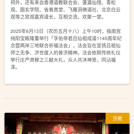
祠外，还有来自香港道教联合会、蓬瀛仙馆、青松
观、圆玄学院、省善真堂、飞雁洞佛道社、北京白云
观等之宫观嘉宾道长，互相交流、欢聚一堂。
2025年6月13日（农历五月十八）上午10时，指南宫
纯阳宝殿隆重举行「孚佑帝君吕仙祖成道1145周年纪
念暨两岸三地联合祈福法会」，法会旨在宣扬吕祖仙
师之无争、济世度人的普济精神。法会依照传统礼仪
举行庄严肃穆之三献大礼，众人共沐神恩，同沾福
泽。
宗教