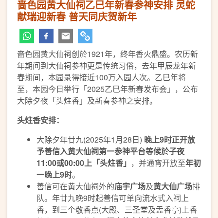
啬色园黄大仙祠乙巳年新春参神安排 灵蛇
献瑞迎新春 普天同庆贺新年
啬色园黄大仙祠创於1921年，终年香火鼎盛。农历新
年期间到大仙祠参神更是传统习俗，去年甲辰龙年新
春期间，本园录得接近100万入园人次。乙巳年将
至，本园今日举行「2025乙巳年新春发布会」，公布
大除夕夜「头炷香」及新春参神之安排。
头炷香安排：
大除夕年廿九(2025年1月28日)
晚上
9
时正开放
予善信入黄大仙祠第一参神平台等候於子夜
11:00
或
00:00
上「头炷香」
，并通宵开放至
年初
一晚上
9
时
。
善信可在黄大仙祠外的
庙宇广场
及
黄大仙广场
排
队。年廿九晚9时起善信可单向流水式入祠上
香，到三个敬香点(大殿、三圣堂及盂香亭)上香