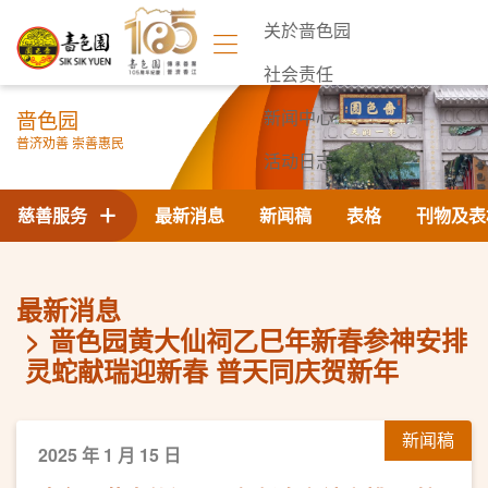
关於啬色园
社会责任
啬色园
新闻中心
普济劝善 崇善惠民
活动日志
联络我们
慈善服务
最新消息
新闻稿
表格
刊物及表
最新消息
啬色园黄大仙祠乙巳年新春参神安排
灵蛇献瑞迎新春 普天同庆贺新年
新闻稿
2025 年 1 月 15 日