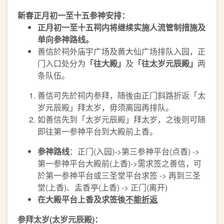
新春正月初一至十五
参
神安排：
正月初一至十五祠内将继续实施人流管制
措施及
单向参神路线。
善信於祠外庙宇广场及黄大仙广场排队入园，正
门入口处分为
「往大殿」
及
「往太岁元辰殿」
两
条队伍。
善信可先於祠内参拜，随後由正门斜路折返「太
岁元辰殿」拜太岁，毋须离园再排队。
如善信先到「太岁元辰殿」拜太岁，之後则可随
即往第一参神平台到大殿前上香。
参神
路线
：正门(入园)->第三参神平台(点香) ->
第一参神平台大殿前(上香)->需求签之善信，可
於第一参神平台或三圣堂平台求签 -> 再到三圣
堂(上香)、盂香亭(上香) -> 正门(离开)
在大殿平台上香及求签後
不能折返
参拜太岁
(
太岁元辰殿
)
：