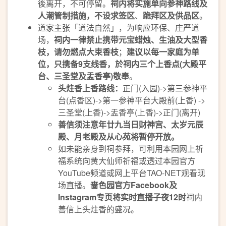
後离开，不可停留。
祠内将实施单向参神路线及
人潮管制措施，不设求签区
、
跪拜区及供品区
。
道家主张「道法自然」，为响应环保、庄严道
场，
祠内一律禁止携带元宝蜡烛、生油及大型香
枝，请勿燃点大束香枝
；
建议以每一家庭为单
位，只携备
9
支线香，於祠内
三个
上香点
(
大殿平
台、三圣堂及盂香亭
)
敬奉
。
头炷香上香路线：
正门(入园)->第三参神平
台(点香区)->第一参神平台大殿前(上香) ->
三圣堂(上香)->盂香亭(上香)->正门(离开)
善信须注意年廿九当日财神宫、太岁元辰
殿、月老殿及从心苑将暂停开放。
如未能亲身到祠参拜，可利用本园网上祈
福系统向黄大仙师祈福或透过本园官方
YouTube频道或网上平台TAO-NET观看现
场直播。
啬色园官方
Facebook
及
Instagram
专页将实时直播子夜
12
时
祠内
善信上头炷香的盛况。