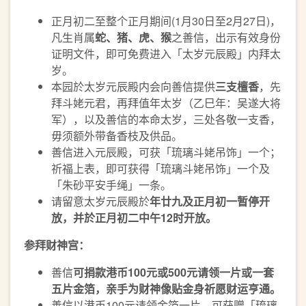
正月初二至整个正月期间(1月30日至2月27日)，
凡生肖属
蛇、猪、虎、猴
之善信，出示有效身份
证明文件，即可免费进入「太岁元辰殿」内拜太
岁。
本园於太岁元辰殿内会向善信提供
三支檀香
，先
拜斗姥元君，再拜值年太岁（乙巳年：吴遂大将
军），以及善信的本命太岁，三处各敬一支香，
毋须额外带备香枝及供品。
善信进入元辰殿，可获「琉璃斗姥吊饰」一个；
祈福上表，即可获得「琉璃斗姥吊饰」一个及
「朱砂平安手绳」一条。
请留意太岁元辰殿於
年廿九及正月初一暂停开
放，并於正月初二中午
12
时开放
。
参拜财神宫：
善信
可捐款港币
100
元或
500
元
请领一片或一套
五片金箔
，亲手为财神
像
贴金身祈愿财运亨通。
善信以港币100元请领金箔一片，可获赠「琉璃