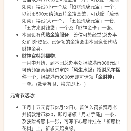
如意」摆设(小)一个及「招财琉璃元宝」一个；
以港币500元请领五片金箔套装，可获赠「琉璃
如意」摆设(大)一个，「五色琉璃元宝」一套、
「五方来财钱袋」一个及「财神金卡」一张。
本园设有
代贴金箔服务
，善信可於经堂(总办事
处)门外登记。已请领的金箔会由本园道长代贴
财神金身。
财神宫特别福物
：
一月中开始，到本园总办事处捐款港币388元即
可请领寓意招财进宝的
「风生水起」招财风车摆
件
一个；捐款港币3000元即可请领
「金财神」
一尊。(数量有限，换完即止。)
元宵节活动
：
正月十五元宵节(2月12日)，善信入祠参拜月老
并捐款港币$20，即可请领「月老手绳」一条，
及获赠祈愿卡一张，可写下心愿并挂在「祈愿桃
花树」上，祈求天赐良缘。