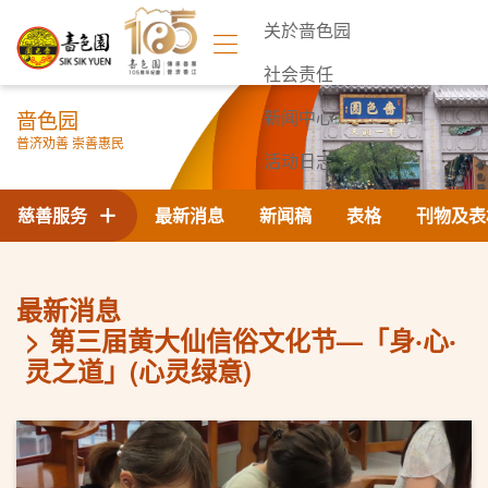
关於啬色园
社会责任
啬色园
新闻中心
普济劝善 崇善惠民
活动日志
联络我们
慈善服务
最新消息
新闻稿
表格
刊物及表
最新消息
第三届黄大仙信俗文化节—「身‧心‧
灵之道」(心灵绿意)