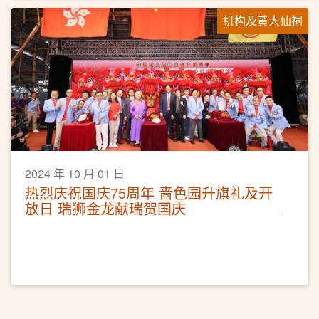
机构及黄大仙祠
2024 年 10 月 01 日
热烈庆祝国庆75周年 啬色园升旗礼及开
放日 瑞狮金龙献瑞贺国庆