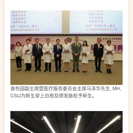
啬色园副主席暨医疗服务委员会主席马泽华先生, MH,
CStJ为新生穿上白袍及颁发脉枕予新生。