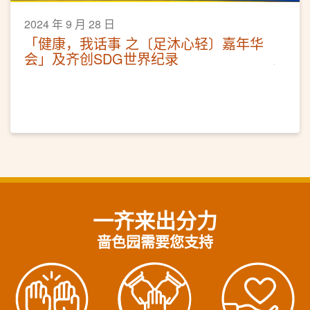
2024 年 9 月 28 日
「健康，我话事 之〔足沐心轻〕嘉年华
会」及齐创SDG世界纪录
一齐来出分力
啬色园需要您支持