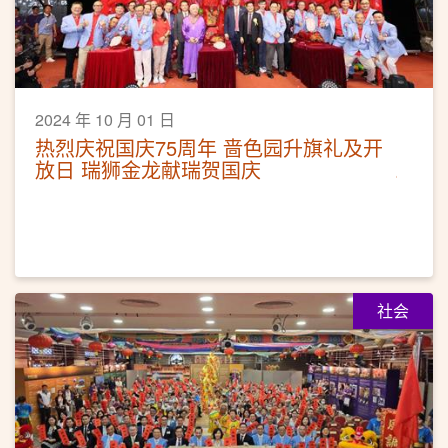
2024 年 10 月 01 日
热烈庆祝国庆75周年 啬色园升旗礼及开
放日 瑞狮金龙献瑞贺国庆
社会