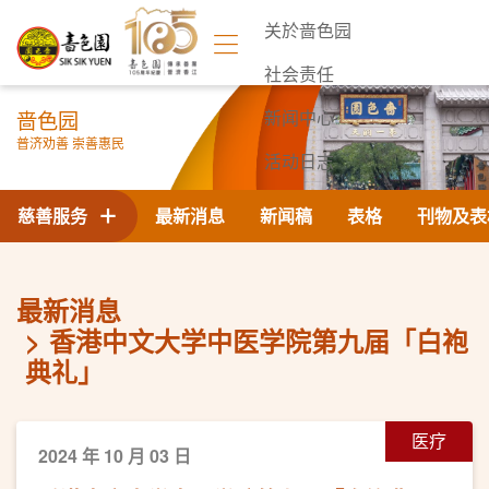
关於啬色园
社会责任
啬色园
新闻中心
普济劝善 崇善惠民
活动日志
联络我们
慈善服务
最新消息
新闻稿
表格
刊物及表
最新消息
香港中文大学中医学院第九届「白袍
典礼」
医疗
2024 年 10 月 03 日