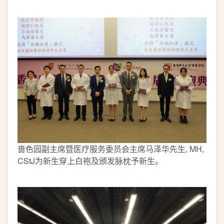
啬色园副主席暨医疗服务委员会主席马泽华先生, MH,
CStJ为新生穿上白袍及颁发脉枕予新生。