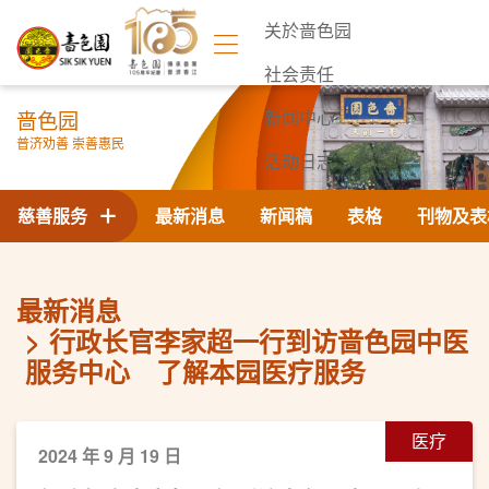
关於啬色园
社会责任
啬色园
新闻中心
普济劝善 崇善惠民
活动日志
联络我们
慈善服务
最新消息
新闻稿
表格
刊物及表
最新消息
行政长官李家超一行到访啬色园中医
服务中心 了解本园医疗服务
医疗
2024 年 9 月 19 日