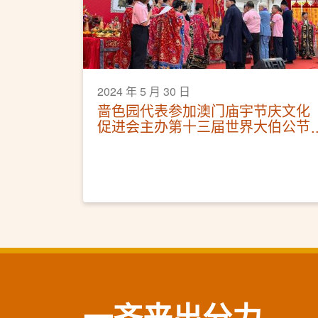
2024 年 5 月 30 日
啬色园代表参加澳门庙宇节庆文化
促进会主办第十三届世界大伯公节
庆典及祈福仪式
一齐来出分力