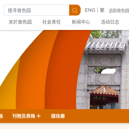
搜寻关键字
搜寻
ENG
繁
追踪啬色园
关於啬色园
社会责任
新闻中心
活动日志
格
刊物及表格
媒体廊