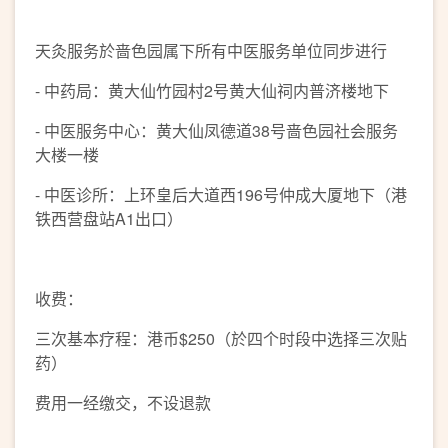
天灸服务於啬色园属下所有中医服务单位同步进行
- 中药局：黄大仙竹园村2号黄大仙祠内普济楼地下
- 中医服务中心：黄大仙凤德道38号啬色园社会服务
大楼一楼
- 中医诊所：上环皇后大道西196号仲成大厦地下（港
铁西营盘站A1出口）
收费：
三次基本疗程：港币$250（於四个时段中选择三次贴
药）
费用一经缴交，不设退款