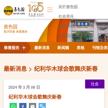
关於啬色园
社会责任
啬色园
新闻中心
普济劝善 崇善惠民
活动日志
联络我们
慈善服务
最新消息
新闻稿
表格
刊物及表
最新消息
纪利华木球会歌舞庆新春
社会
2024 年 3 月 08 日
纪利华木球会歌舞庆新春