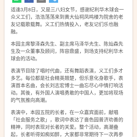
适逢3月8日，又是三八妇女节，感谢纪利华木球会一
众义工们，浩浩荡荡来到黄大仙祠凤鸣楼为院舍的老
友记载歌载舞。义工们热情投入，老友记们乐也融
融。
本园主席黎泽森先生、副主席马泽华圥生、陈灿森先
生及一众董事及顾问，阵容鼎盛，到场支持纪利华木
球会的活动。
表演节目除了唱时代曲，还有舞蹈表演，义工们多才
多艺。每位都是社会精英翘楚，但乐意化身歌手，表
演首本名曲，会长刘志宏博士一曲忘尽心中情打响活
动。其後，有外国人演唱勇敢的中国人，更加将现场
的气氛推向高潮。
表演中，本园五院的长者，在一众嘉宾面前，献唱
「社会服务之歌」，歌词中表达了啬色园普济劝善的
精神，同时表现对长者的关爱。整个活动，高潮叠
起，长者听得如痴如醉，大家都非常期待下一次再参