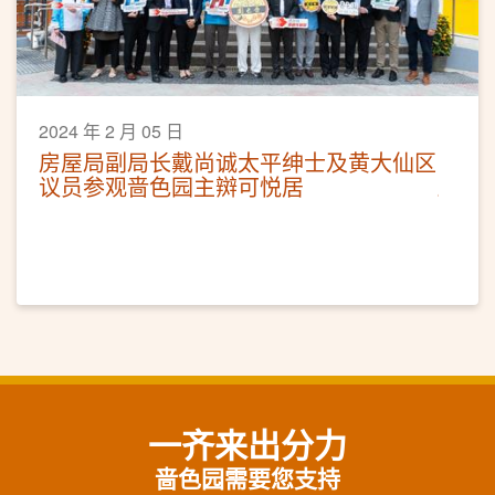
2024 年 2 月 05 日
房屋局副局长戴尚诚太平绅士及黄大仙区
议员参观啬色园主辬可悦居
一齐来出分力
啬色园需要您支持