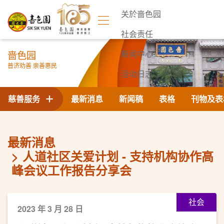
关於啬色园
社会责任
啬色园
新闻中心
普济劝善 崇善惠民
活动日志
联络我们
慈善服务
最新消息
新闻稿
表格
刊物及表
最新消息
人道社区关爱计划 - 支持机构协作高
峰会议工作报告分享会
社会
2023 年 3 月 28 日