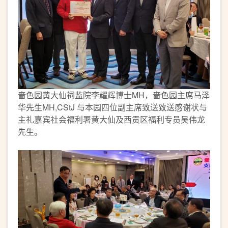
啬色园黄大仙祠监院李耀辉博士MH，啬色园主席马泽
华先生MH,CStJ 与本园四位副主席致送致送感谢状与
主礼嘉宾社会福利署黄大仙及西贡区褔利专员吴伟龙
先生。