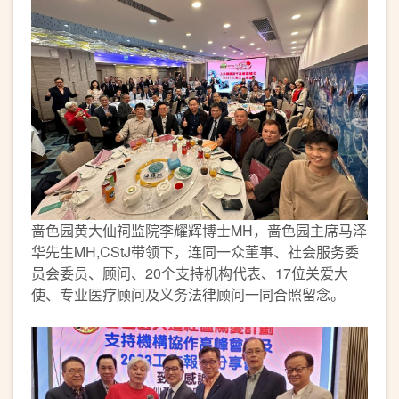
啬色园黄大仙祠监院李耀辉博士MH，啬色园主席马泽
华先生MH,CStJ带领下，连同一众董事、社会服务委
员会委员、顾问、20个支持机构代表、17位关爱大
使、专业医疗顾问及义务法律顾问一同合照留念。