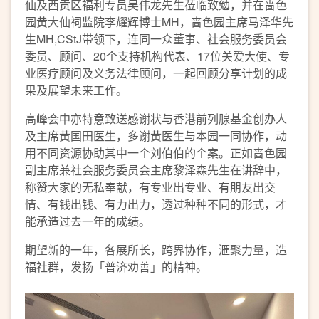
仙及西贡区褔利专员吴伟龙先生莅临致勉，并在啬色
园黄大仙祠监院李耀辉博士MH，啬色园主席马泽华先
生MH,CStJ带领下，连同一众董事、社会服务委员会
委员、顾问、20个支持机构代表、17位关爱大使、专
业医疗顾问及义务法律顾问，一起回顾分享计划的成
果及展望未来工作。
高峰会中亦特意致送感谢状与香港前列腺基金创办人
及主席黄国田医生，多谢黄医生与本园一同协作，动
用不同资源协助其中一个刘伯伯的个案。正如啬色园
副主席兼社会服务委员会主席黎泽森先生在讲辞中，
称赞大家的无私奉献，有专业出专业、有朋友出交
情、有钱出钱、有力出力，透过种种不同的形式，才
能承造过去一年的成绩。
期望新的一年，各展所长，跨界协作，滙聚力量，造
福社群，发扬「普济劝善」的精神。