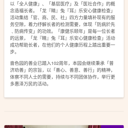
以「全人健康」、「基层医疗」及「医社合作」的概
念造福长者。「龙『睛』兔『耳』乐安心健康检查」
活动集结「官、商、民、社」四方力量填补现有的服
务空隙，着力纾解长者的检测需要，体现「防病於先
﹑防病传变」的功效。「康健乐颐年」是每一位长者
的远景，「龙『睛』兔『耳』乐安心健康检查」活动
成功帮助长者，在他们的个人健康历程上踏出重要一
步。
啬色园的善业已踏入102周年，本园会继续秉承「普
济劝善」的宗旨，以「善心、善意、善行」的精神，
体察不同人士的需要，持续与不同团体协作，举行更
多惠泽万民的活动。