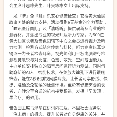
会主席叶志雄先生、叶吴彬彬女士出席支持。
「龙『睛』兔『耳』乐安心健康检查」获得黄大仙民
政事务处的鼎力支持，活动得到e青基金的全力赞助﹑
「瞳讯医疗国际」及「清晰听」提供崭新及专业的检
测器材，并派出专业的视光师及听力专家，为500位
黄大仙区长者及啬色园辖下中心之会员进行视力及听
力检测。检测方式结合传统与科技，听力专家以耳窥
镜逐一为长者检查耳道，视光师利用平板电脑进行检
测视觉敏锐与对比度、色觉、散光、空间范围能力。
主办单位安排独立的隔音房间进行听力测试，同时借
助崭新的AI人工智能技术，在免放大瞳孔下进行眼底
筛查，能在2秒识别视网膜病变，让长者可享舒适、快
捷、准确及免轮候的检测环境。至於有健康需要的长
者，亦转介至合适的机构接受跟进，发挥「早发现﹑
早治疗」的效用。
啬色园主席马泽华在讲词内提及，本园社会服务以
「治未病」的概念，提升长者对自身健康的关注，并