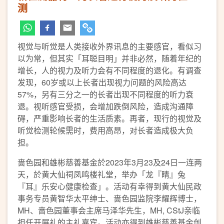
测
视觉与听觉是人类接收外界讯息的主要感官，看似习
以为常，但其实「耳聪目明」并非必然，随着年纪的
增长，人的视力及听力会有不同程度的退化。有调查
发现，60岁或以上长者出现视力问题的风险高达
57%，另有三分之一的长者出现不同程度的听力衰
退。视听感官受损，会增加跌倒风险，造成沟通障
碍，严重影响长者的生活质素。再者，现行的视觉及
听觉检测轮候需时，费用高昂，对长者造成极大负
担。
啬色园和雄彬慈善基金於2023年3月23及24日一连两
天，於黄大仙祠凤鸣楼礼堂，举办「龙『睛』兔
『耳』乐安心健康检查」。活动有幸得到黄大仙民政
事务专员黄智华太平绅士、啬色园监院李耀辉博士，
MH、啬色园董事会主席马泽华先生，MH, CStJ亲临
担任开展礼的主礼嘉宾。活动亦得到雄彬慈善基金创