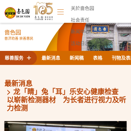
关於啬色园
社会责任
啬色园
新闻中心
普济劝善 崇善惠民
活动日志
联络我们
慈善服务
最新消息
新闻稿
表格
刊物及表
最新消息
龙「睛」兔「耳」乐安心健康检查
以崭新检测器材 为长者进行视力及听
力检测