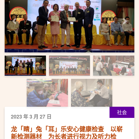
上一页
下一
社会
2023 年 3 月 27 日
龙「睛」兔「耳」乐安心健康检查 以崭
新检测器材 为长者进行视力及听力检