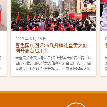
2022 年 6 月 26 日
啬色园庆回归25载升旗礼暨黄大仙
祠升旗台启用礼
回
啬色园於今天(6月26日)早上假黄大仙祠举行「庆
回归25载升旗礼暨黄大仙祠升旗台启用礼」，由
李
香港少年领袖团担任升旗队，并由啬色园黄大仙
剪
祠监院李耀辉（义觉）道长带领全体董事及会员
经生近百人步操，阵容盛大。