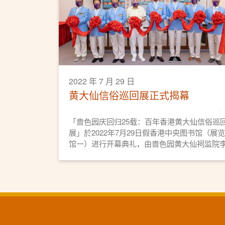
2022 年 7 月 29 日
黄大仙信俗巡回展正式揭幕
「啬色园庆回归25载：百年香港黄大仙信俗巡
展」於2022年7月29日假香港中央图书馆（展览
馆一）进行开幕典礼，由啬色园黄大仙祠监院
耀辉(义觉)道长, MH带领一众董事会成员亲临
彩，正式为巡回展揭开序幕。