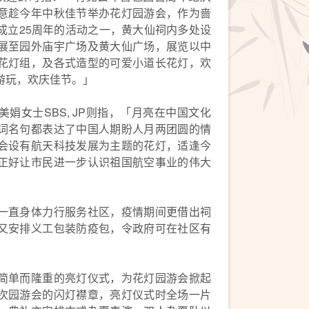
意趁今年中秋佳节举办花灯园游会，作为啬
成立25周年的活动之一，黄大仙祠内多处设
展至园外庙宇广场及黄大仙广场，展览以中
花灯组，及各式造型的可爱小道长花灯，欢
游玩，欢庆佳节。」
娟女士SBS, JP则指，「月亮在中国文化
词名句都表达了中国人期盼人月两团圆的情
会设有航天科技发展为主题的花灯，适逢今
正好让市民进一步认识祖国航空事业的伟大
一直身体力行服务社区，疫情期间更借出祠
又安排义工包装防疫包，令政府可在社区有
简单而隆重的亮灯仪式，为花灯园游会掀起
次园游会的闪灯襟章，亮灯仪式时全场一片