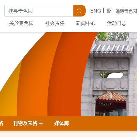
搜寻关键字
搜寻
ENG
繁
追踪啬色园
关於啬色园
社会责任
新闻中心
活动日志
格
刊物及表格
媒体廊