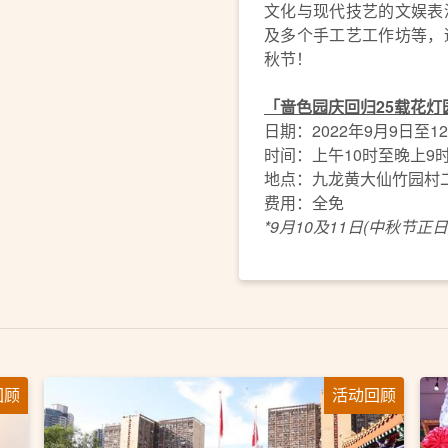
文化与现代技艺的文娱表
及多个手工艺工作坊等，
秋节！
「啬色园庆回归25载花灯
日期：2022年9月9日至1
时间：上午10时至晚上9时
地点：九龙黄大仙竹园村
费用：全免
*9月10及11日(中秋节
回顾
活动回顾