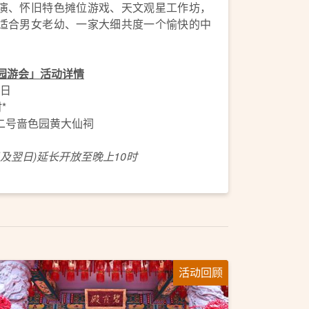
演、怀旧特色摊位游戏、天文观星工作坊，
适合男女老幼、一家大细共度一个愉快的中
园游会」活动详情
2日
*
二号啬色园黄大仙祠
正日及翌日)延长开放至晚上10时
活动回顾