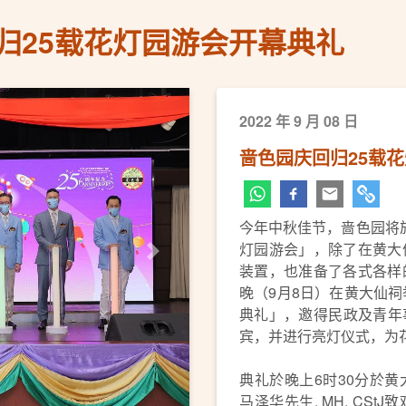
归25载花灯园游会开幕典礼
2022 年 9 月 08 日
啬色园庆回归25载
今年中秋佳节，啬色园将於
灯园游会」，除了在黄大
下一页
装置，也准备了各式各样
晚（9月8日）在黄大仙祠
典礼」，邀得民政及青年事
宾，并进行亮灯仪式，为
典礼於晚上6时30分於
马泽华先生, MH, CS