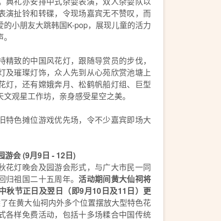
。典礼亦安排中式杂耍表演，双人杂耍队以
表演扯铃和转碟，令现场嘉宾无不赞叹，而
的小朋友大跳韩国K-pop，展现儿童的活力
声。
持精致的中国风花灯，跟随导赏员的步伐，
灯及璀璨灯饰，众人先到从心苑欣赏池塘上
花灯，还有嫦娥奔月、松鹤帆船灯组、巨型
天文观星工作坊，亲身感受星空之美。
旧特色摊位游戏优先场，令不少嘉宾即场大
 (9月9日 - 12日)
秋花灯晚会及园游会形式，与广大市民一同
回归祖国二十五周年。
活动期间黄大仙祠将
而中秋节正日及翌日（即9月10日及11日）更
除了在黄大仙祠内外多个位置摆放大型特色花
式各样免费活动，包括十多场糅合中国传统