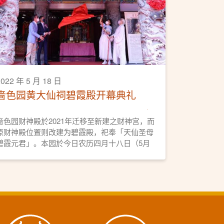
2022 年 5 月 18 日
啬色园黄大仙祠碧霞殿开幕典礼
啬色园财神殿於2021年迁移至新建之财神宫，而
原财神殿位置则改建为碧霞殿，祀奉「天仙圣母
碧霞元君」。本园於今日农历四月十八日（5月
18日），亦即碧霞元君宝诞，举行碧霞殿开光科
仪及开幕典礼。