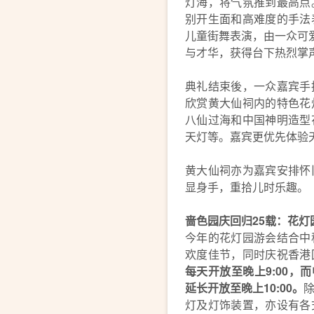
灯海，将气氛推到最高点
别开生面和高难度的手法
儿童街舞表演，由一众可爱
与才华，获得台下热烈掌
典礼结束後，一众嘉宾手
欣赏黄大仙祠内的特色花
八仙过海和中国神明造型
天灯等。嘉宾更优先体验
黄大仙祠亦为嘉宾安排怀
显身手，重拾儿时乐趣。
啬色园庆回归25载：花灯园游会
今年的花灯园游会结合中
欢度佳节，同时庆祝香港
每天开放至晚上9:00，
延长开放至晚上10:00。
灯及灯饰装置，亦设有各