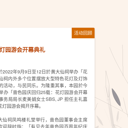
活动回顾
花灯园游会开幕典礼
2022年9月9日至12日於黄大仙祠举办「花
仙祠内外多个位置摆放大型特色花灯及灯饰
的活动，与民同乐。为隆重其事，本园於今
举办「啬色园庆回归25载：花灯园游会开幕
务局局长麦美娟女士SBS, JP 担任主礼嘉
花灯园游会揭开序幕。
黄大仙祠凤鸣楼礼堂举行，啬色园董事会主席
tJ致欢迎辞时指：「有见去年啬色园百周年纪庆