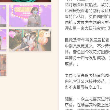
花灯庙会反应热烈，故特
色园庆祝香港特别行政区
置特色花灯，更由园内扩
国航天发展为主题的大型
迎市民一家大细前来赏灯
民政及青年事务局局长麦美
中别具象徵意义，不少诗
怀。啬色园今次花灯园游
年神舟十四号发射成功，
成就。」
麦局长又高度表扬啬色园
内礼堂让公众接种疫苗，
条不紊推展抗疫工作。
随後，一众主礼嘉宾进行
序幕。在场嘉宾均戴上是