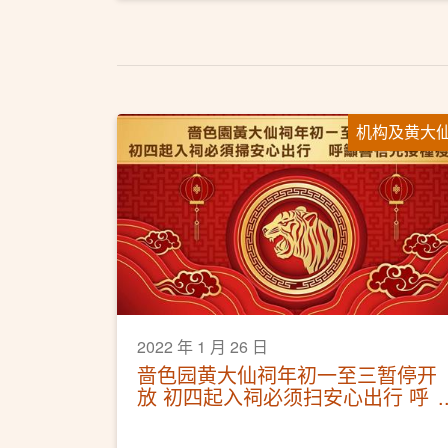
机构及黄大
2022 年 1 月 26 日
啬色园黄大仙祠年初一至三暂停开
放 初四起入祠必须扫安心出行 呼
吁善信先接种疫苗