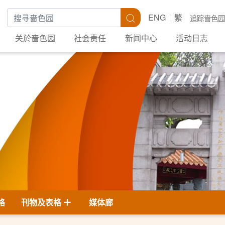
搜寻关键字
搜寻
ENG
繁
追踪啬色园
关於啬色园
社会责任
新闻中心
活动日志
格
刊物及表格
媒体廊