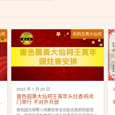
仙祠
机构及黄大仙祠
2022 年 1 月 25 日
啬色园黄大仙祠壬寅年头炷香将闭
门举行 不对外开放
啬色园为保障入祠善信安全及配合政府防疫措