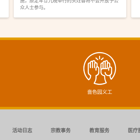
施，原定年廿九晚举行的头炷香将不会开放予公
众人士参与。
啬色园义工
活动日志
宗教事务
教育服务
医疗