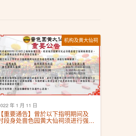
机构及黄大仙祠
2022 年 1 月 11 日
【重要通告】曾於以下指明期间及
时段身处啬色园黄大仙祠须进行强
制检测