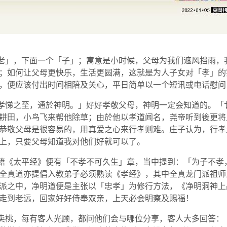
老」，下面一个「子」；寓意是小时候，父母为我们遮风挡雨，
；如何让父母更快乐，生活更圆满，这就是为人子女对「孝」的
，便应该付出时间相陪及关心，平日简单以一个短讯或电话慰问
孝悌之至，通於神明。」好好孝敬父母，神明一定会知道的。「
耕田，小鸟飞来帮他除草；由於他以孝道闻名，尧帝听到後更将
恭敬父母是很容易的，用真爱之心来行孝则难。庄子认为，行孝
上，只要父母知道我对他们好就可以了。
籍《太平经》便有「不孝不可久生」章，当中提到：「为子不孝
全真道亦提倡入教弟子必须熟读《孝经》，其中全真龙门派祖师
派之中，净明道便是主张以「忠孝」为修行方法，《净明洞神上
走到老远，回家好好侍奉双亲，上天必会明察及赐福！
卖桃，每有客人光顾，都问他们会与哪位分享，客人大多回答：