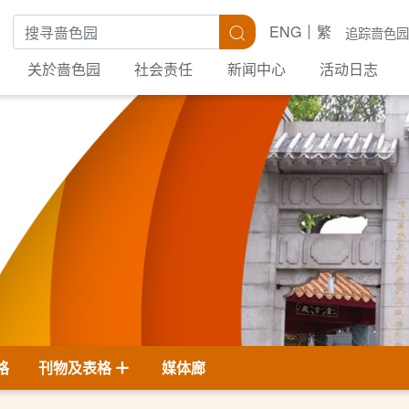
搜寻关键字
搜寻
ENG
繁
追踪啬色园
关於啬色园
社会责任
新闻中心
活动日志
格
刊物及表格
媒体廊