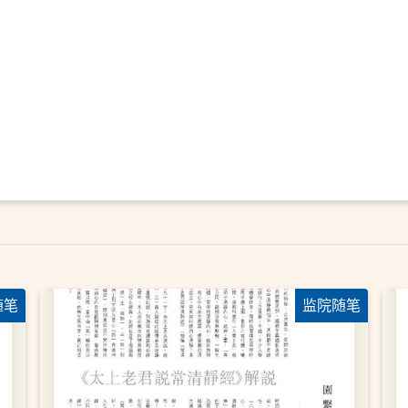
随笔
监院随笔