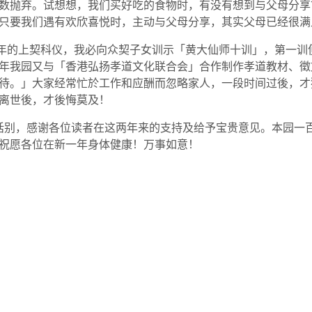
数抛弃。试想想，我们买好吃的食物时，有没有想到与父母分享
只要我们遇有欢欣喜悦时，主动与父母分享，其实父母已经很满
年的上契科仪，我必向众契子女训示「黄大仙师十训」，第一训
年我园又与「香港弘扬孝道文化联合会」合作制作孝道教材、徵
待。」大家经常忙於工作和应酬而忽略家人，一段时间过後，才
离世後，才後悔莫及！
话别，感谢各位读者在这两年来的支持及给予宝贵意见。本园一
祝愿各位在新一年身体健康！万事如意！