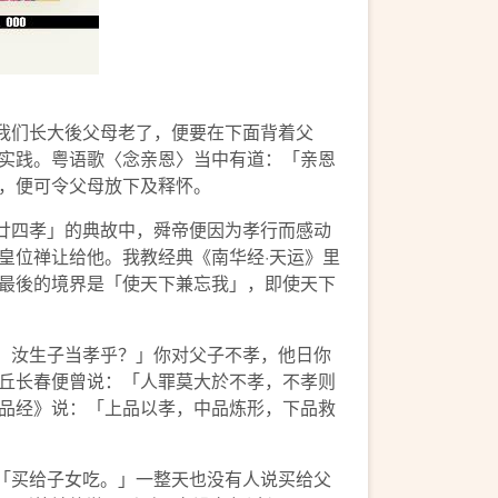
我们长大後父母老了，便要在下面背着父
实践。粤语歌〈念亲恩〉当中有道：「亲恩
，便可令父母放下及释怀。
廿四孝」的典故中，舜帝便因为孝行而感动
皇位禅让给他。我教经典《南华经·天运》里
最後的境界是「使天下兼忘我」，即使天下
，汝生子当孝乎？」你对父子不孝，他日你
丘长春便曾说：「人罪莫大於不孝，不孝则
品经》说：「上品以孝，中品炼形，下品救
「买给子女吃。」一整天也没有人说买给父