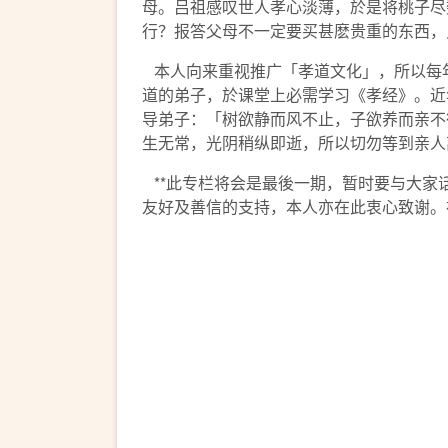
母。吕祖感叹世人孝心淡薄，於是将桃子尽
行？报答父母不一定要买甚麽贵重的东西，
本人向来重视推广「孝道文化」，所以每
道的弟子，於课堂上必需学习《孝经》。近
导弟子：「树欲静而风不止，子欲养而亲不
生无常，光阴稍纵即逝，所以切勿等到亲人
**此专栏将会是最後一期，暂时要与大家
友好及善信的支持，本人亦在此衷心致谢。