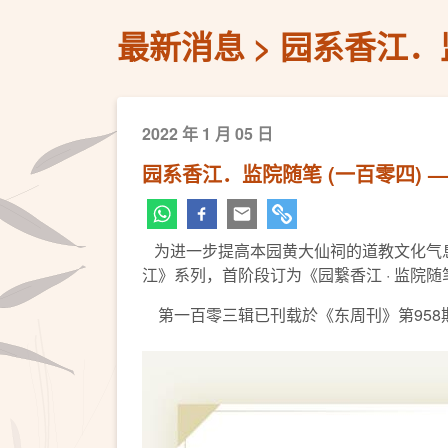
最新消息
园系香江．
2022 年 1 月 05 日
园系香江．监院随笔 (一百零四) 
为进一步提高本园黄大仙祠的道教文化气息
江》系列，首阶段订为《园繋香江 · 监院
第一百零三辑已刊载於《东周刊》第958