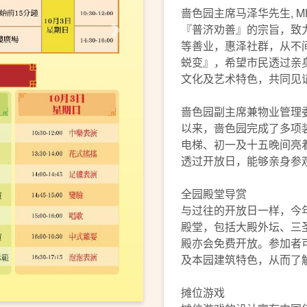
啬色园主席马泽华先生, M
『普济劝善』的宗旨，致
下一页
等善业，惠泽社群，从不
蜕变』，希望市民透过亲
文化及艺术特色，共同见
啬色园副主席兼物业管理
以来，啬色园完成了多项
电梯、初一及十五晚间亮
透过开放日，能够亲身参
全园殿堂导赏
与过往的开放日一样，今
殿堂，包括大殿外坛、三
殿亦会免费开放。参加者
及本园建筑特色，从而了
摊位游戏