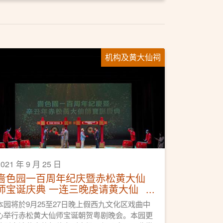
机构及黄大仙祠
2021 年 9 月 25 日
啬色园一百周年纪庆暨赤松黄大仙
师宝诞庆典 一连三晚虔请黄大仙
师与众共赏神功戏
本园将於9月25至27日晚上假西九文化区戏曲中
心举行赤松黄大仙师宝诞朝贺粤剧晚会。本园更