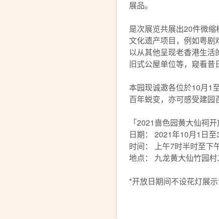
展品。
是次展览共展出20件微
文化遗产项目，例如粤剧
以从其他呈现老香港生活
旧式公屋单位等，窥看昔
本园现诚邀各位於10月1
百年蜕变，亦可感受建园
「2021啬色园黄大仙祠
日期： 2021年10月1
时间： 上午7时半时至下
地点： 九龙黄大仙竹园
*开放日期间不设花灯展示