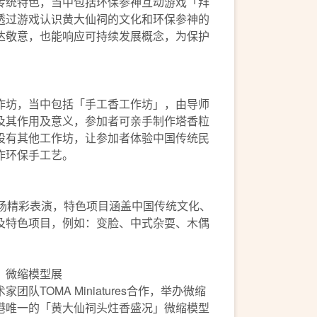
传统特色，当中包括环保参神互动游戏「拜
透过游戏认识黄大仙祠的文化和环保参神的
达敬意，也能响应可持续发展概念，为保护
作坊，当中包括「手工香工作坊」，由导师
及其作用及意义，参加者可亲手制作塔香粒
设有其他工作坊，让参加者体验中国传统民
作环保手工艺。
0场精彩表演，特色项目涵盖中国传统文化、
及特色项目，例如：变脸、中式杂耍、木偶
」微缩模型展
队TOMA Miniatures合作，举办微缩
港唯一的「黄大仙祠头炷香盛况」微缩模型