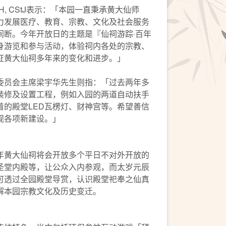
H, CStJ表示：「本园一直秉承黄大仙师
力发展医疗、教育、宗教、文化及社会服务
间断。今年开放日的主题是『仙祠游踪·百年
身游览和参与活动，体验祠内各处的宗教、
证黄大仙祠多年来的变化和进步。」
委员会主席梁宇华先生则指：「过去两年多
装修及设置工程，例如入园的两道自动扶手
着的殿堂LED瓦楞灯、财神宫等。希望善信
观各项新建设。」
年黄大仙祠将会开放多个平日不对外开放的
圣堂内殿等，让公众入内参观，而太岁元辰
可透过全园殿堂导赏，认识殿堂祀奉之仙真
解本园宗教文化及历史变迁。