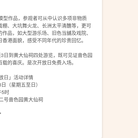
缩模型作品，参观者可从中认识多项非物质
戏棚、大坑舞火龙、长洲太平清醮等，更可
的作品，如大型游乐场、旧色当舖及戏院、
日香港面貌，感受不同年代的珍贵回忆。
至3日到黄大仙祠四处游览，既可见证啬色园
百载的喜庆。是次开放日免费入场。
开放日」活动详情
日至3日（星期五至日）
午5时
村二号啬色园黄大仙祠
*