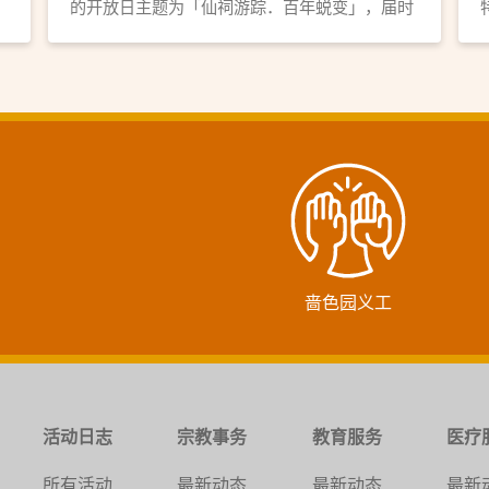
的开放日主题为「仙祠游踪．百年蜕变」，届时
将会开放部分殿堂并提供全园殿堂导赏服务。
啬色园义工
活动日志
宗教事务
教育服务
医疗
所有活动
最新动态
最新动态
最新