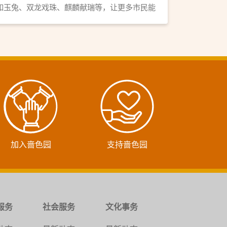
如玉兔、双龙戏珠、麒麟献瑞等，让更多市民能
够进园欣赏花灯，夜游黄大仙祠。
加入啬色园
支持啬色园
服务
社会服务
文化事务