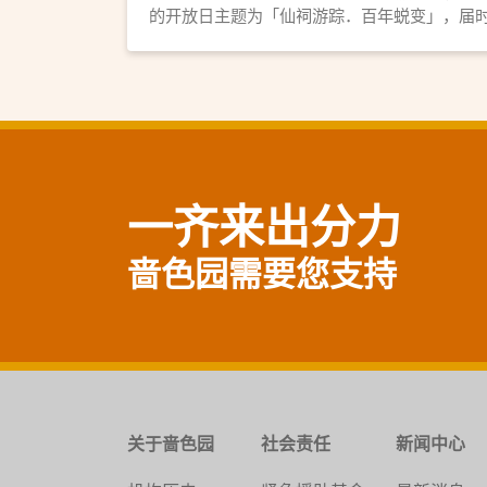
的开放日主题为「仙祠游踪．百年蜕变」，届
将会开放部分殿堂并提供全园殿堂导赏服务。
一齐来出分力
啬色园需要您支持
关于啬色园
社会责任
新闻中心