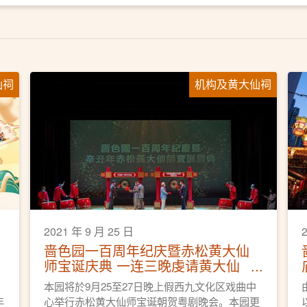
仙祠
机构及黄大仙祠
2021 年 9 月 25 日
啬色园一百周年纪庆暨赤松黄大仙
师宝诞庆典 一连三晚虔请黄大仙
师与众共赏神功戏
本园将於9月25至27日晚上假西九文化区戏曲中
年
心举行赤松黄大仙师宝诞朝贺粤剧晚会。本园更