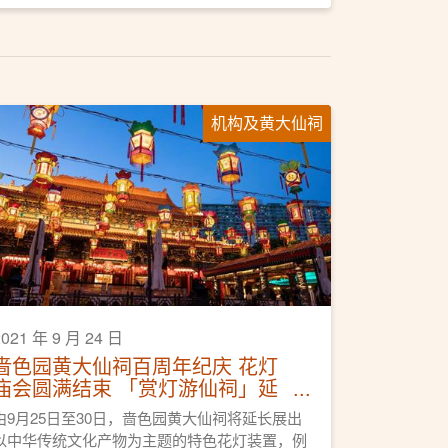
机构及黄大仙祠
2021 年 9 月 24 日
啬色园黄大仙祠百周年纪庆 花灯
庙会圆满结束 「赏灯游仙祠」延
长展出特色花灯
由9月25日至30日，啬色园黄大仙祠将延长展出
以中华传统文化产物为主题的特色花灯装置，例