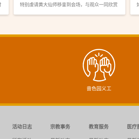
时
特别虔请黄大仙师移銮到会场，与观众一同欣赏
神功戏。
啬色园义工
活动日志
宗教事务
教育服务
医疗