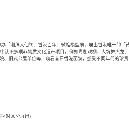
继续举办「潮拜大仙祠．香港百年」微缩模型展，展出香港唯一的「
从中认识多项非物质文化遗产项目，例如粤剧戏棚、大坑舞火龙
院、旧式公屋单位等，窥看昔日香港面貌，感受不同年代的珍贵
午4时30分展出)