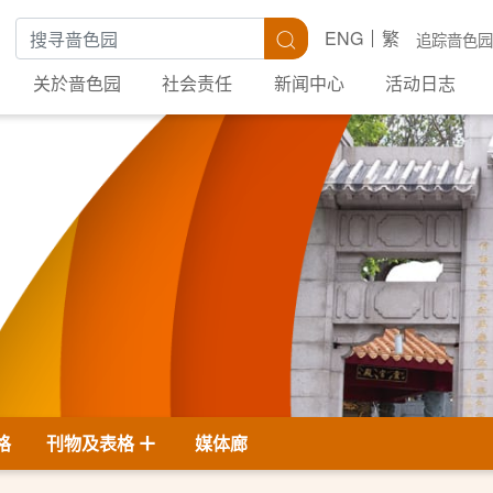
搜寻关键字
搜寻
ENG
繁
追踪啬色园
关於啬色园
社会责任
新闻中心
活动日志
格
刊物及表格
媒体廊