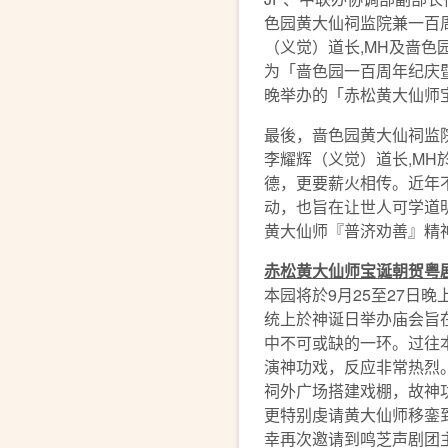
色园黄大仙祠监院兼一百
（义觉）道长,MH及啬色园
为「啬色园一百周年纪庆
晚举办的「赤松黄大仙师
最後，啬色园黄大仙祠监
李耀辉（义觉）道长,M
德，更要薪火相传。近年
动，也旨在让世人可学道
黄大仙师『普济劝善』精
赤松黄大仙师宝诞朝贺粤
本园将於9月25至27日
统上於神诞日举办庙会旨
中不可或缺的一环。过往
演神功戏，反应非常热烈
祠外广场搭建戏棚，故神
更特别虔请黄大仙师移銮
幸再次邀请到鸣芝声剧团