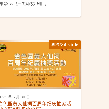
胭脂》及《三笑姻缘》剧目。
机构及黄大仙祠
2021 年 6 月 30 日
啬色园黄大仙祠百周年纪庆抽奖活
动 (连得奖名单公布)