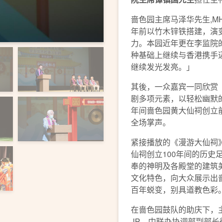
啬色园主席马泽华先生,M
年前以竹木锌铁搭建，演
力。本园近年更在李监院
种基础上继续与香港携手
继续发光发亮。」
其後，一众嘉宾一同欣赏
剧多项元素，以轻松幽默的
年间啬色园黄大仙祠创立
全场掌声。
紧接播放的《漫游大仙祠
仙祠创立100年间的历史
奉的神明及各殿堂的建筑
文化特色，向大众展示出
百年蜕变，别具道教色彩
在啬色园鼓队的助庆下，
JP、中联办协调部副部