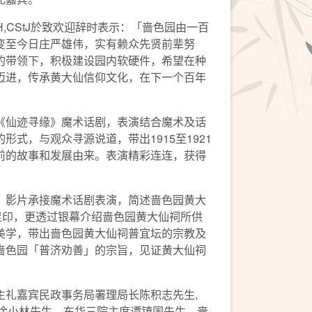
H,CStJ於致欢迎辞时表示：「啬色园由一百
变至今日庄严雄伟，实有赖众先贤前辈努
的带领下，积极建设园内软硬件，希望在种
迈进，传承黄大仙信仰文化，在下一个百年
《仙迹寻缘》魔术话剧，表演结合魔术及话
形式，与观众寻源说道，带出1915至1921
前的故事和发展由来。表演精彩连连，获得
》影片承接魔术话剧表演，简述啬色园黄大
足印，更透过银幕介绍啬色园黄大仙祠所供
美学，带出啬色园黄大仙祠普宜坛的宗教及
啬色园「普济劝善」的宗旨，见证黄大仙祠
。
主礼嘉宾民政事务局署理局长陈积志先生,
长徐小林先生、东华三院主席谭镇国先生、啬