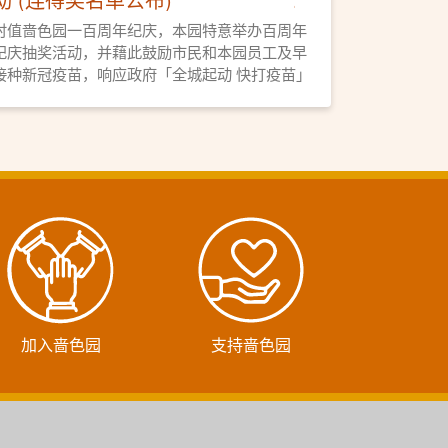
时值啬色园一百周年纪庆，本园特意举办百周年
纪庆抽奖活动，并藉此鼓励市民和本园员工及早
接种新冠疫苗，响应政府「全城起动 快打疫苗」
计划，护己护人。而为了与民同庆100周年，本
园同时举办「百岁长者大抽奖」。
加入啬色园
支持啬色园