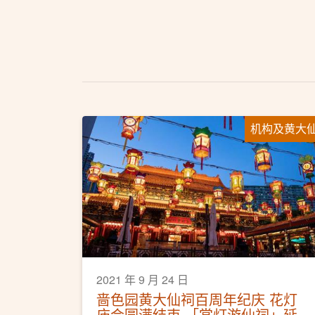
机构及黄大
2021 年 9 月 24 日
啬色园黄大仙祠百周年纪庆 花灯
庙会圆满结束 「赏灯游仙祠」延