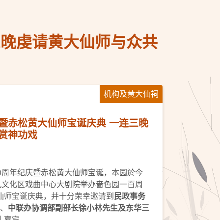
三晚虔请黄大仙师与众共
机构及黄大仙祠
暨赤松黄大仙师宝诞庆典 一连三晚
赏神功戏
0周年纪庆暨赤松黄大仙师宝诞，本园於今
九文化区戏曲中心大剧院举办啬色园一百周
仙师宝诞庆典，并十分荣幸邀请到
民政事务
、
中联办协调部副部长徐小林先生及东华三
礼嘉宾。