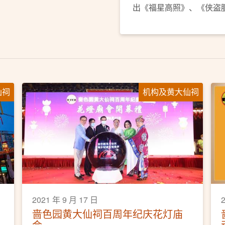
出《福星高照》、《侠盗
仙祠
机构及黄大仙祠
2021 年 9 月 17 日
啬色园黄大仙祠百周年纪庆花灯庙
会