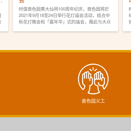
时值啬色园黄大仙祠100周年纪庆，啬色园将於
例
2021年9月18至24日举行花灯庙会活动，结合中
能
秋花灯晚会和「嘉年华」式的庙会，藉此与大众
市民分享啬色园创立100周年的喜悦，同贺黄大
仙师宝诞以及宣扬本地非物质文化遗产项目。
啬色园义工