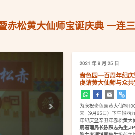
暨赤松黄大仙师宝诞庆典 一连
2021 年 9 月 25 日
啬色园一百周年纪庆
虔请黄大仙师与众共
为庆祝啬色园黄大仙祠10
下一页
天（9月25日）下午假西
年纪庆暨辛丑年赤松黄大
局署理局长陈积志先生
,
JP
院主席谭镇国先生
担任主