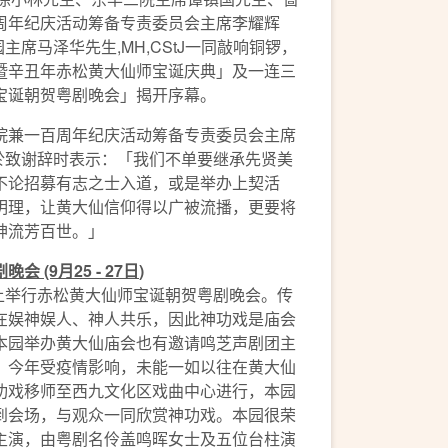
周年纪庆活动筹备专责委员会主席李耀辉
主席马泽华先生,MH,CStJ一同敲响铜锣，
暨辛丑年赤松黄大仙师宝诞庆典」及一连三
宝诞朝贺粤剧晚会」揭开序幕。
院兼一百周年纪庆活动筹备专责委员会主席
H於致谢辞时表示：「我们不单要继承先贤美
不论招募有志之士入道，或是举办上契活
明理，让黄大仙信仰得以广被流播，更要将
神流芳百世。」
剧晚会
(9
月
25 - 27
日
)
晚上举行赤松黄大仙师宝诞朝贺粤剧晚会。传
在娱神娱人、神人共乐，因此神功戏是庙会
本园举办黄大仙庙会也有邀请鸣芝声剧团主
。今年受疫情影响，未能一如以往在黄大仙
功戏移师至西九文化区戏曲中心进行，本园
到会场，与观众一同欣赏神功戏。本园很荣
主演，由粤剧名伶盖鸣晖女士及五位台柱演