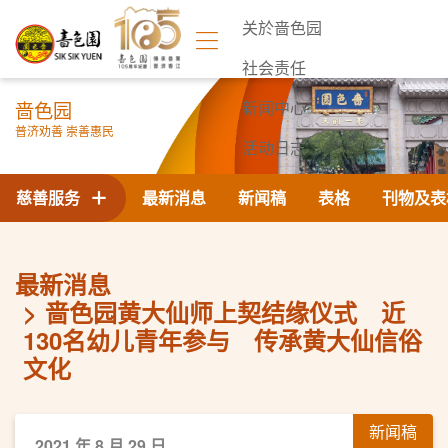
关於啬色园
社会责任
啬色园
新闻中心
普济劝善 崇善惠民
活动日志
联络我们
慈善服务
最新消息
新闻稿
表格
刊物及表
最新消息
啬色园黄大仙师上契结缘仪式 近
130名幼儿青年参与 传承黄大仙信俗
文化
新闻稿
2021 年 8 月 29 日