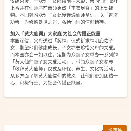
仪结束後，一众契子女陆续前往大殿，亲向仙师敬拜
上香并在仙师座前恭领象徵「丰衣足食」的上契福
物。本园冀盼众契子女此後谨遵仙师圣训，以「普济
劝善」为修德处世之旨，弘扬仙师的信仰精神。
加入「黄大仙祠」大家庭 为社会传播正能量
本园深信，父母透过「契神」仪式祈求神明庇佑子
女，期望他们健康成长，子女亦要珍惜父母的关爱。
而本园亦会一如以往，定期为众契子女举办一系列的
「黄大仙师契子女关爱活动」，带领众契子女参与
「敬拜黄大仙师」仪式及环保、养生、文化等活动，
从多方面了解黄大仙信仰的教义，让他们更加团结一
心、积极行善，为社会传播正能量。
新闻稿