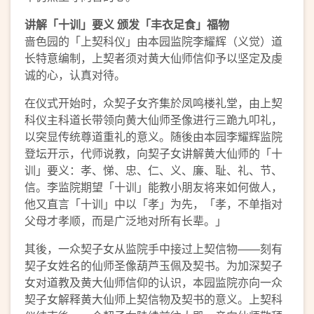
讲解「十训」要义 颁发「丰衣足食」福物
啬色园的「上契科仪」由本园监院李耀辉（义觉）道
长特意编制，上契者须对黄大仙师信仰予以坚定及虔
诚的心，认真对待。
在仪式开始时，众契子女齐集於凤鸣楼礼堂，由上契
科仪主科道长带领向黄大仙师圣像进行三跪九叩礼，
以突显传统尊道重礼的意义。随後由本园李耀辉监院
登坛开示，代师说教，向契子女讲解黄大仙师的「十
训」要义：孝、悌、忠、仁、义、廉、耻、礼、节、
信。李监院期望「十训」能教小朋友将来如何做人，
他又直言「十训」中以「孝」为先，「孝，不单指对
父母才孝顺，而是广泛地对所有长辈。」
其後，一众契子女从监院手中接过上契信物——刻有
契子女姓名的仙师圣像葫芦玉佩及契书。为加深契子
女对道教及黄大仙师信仰的认识，本园监院亦向一众
契子女解释黄大仙师上契信物及契书的意义。上契科