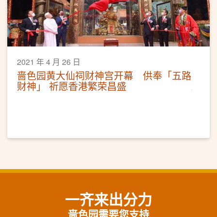
2021 年 4 月 26 日
啬色园黄大仙祠财神宫开幕 供奉「五路
财神」 祈愿香港繁荣昌盛
一齐来出分力
啬色园需要您支持