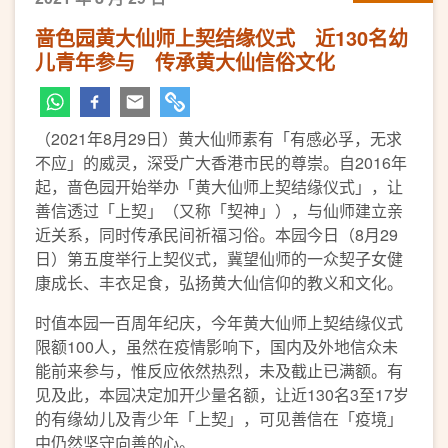
啬色园黄大仙师上契结缘仪式 近130名幼
儿青年参与 传承黄大仙信俗文化
（2021年8月29日）黄大仙师素有「有感必孚，无求
不应」的威灵，深受广大香港市民的尊崇。自2016年
起，啬色园开始举办「黄大仙师上契结缘仪式」，让
善信透过「上契」（又称「契神」），与仙师建立亲
近关系，同时传承民间祈福习俗。本园今日（8月29
日）第五度举行上契仪式，冀望仙师的一众契子女健
康成长、丰衣足食，弘扬黄大仙信仰的教义和文化。
时值本园一百周年纪庆，今年黄大仙师上契结缘仪式
限额100人，虽然在疫情影响下，国内及外地信众未
能前来参与，惟反应依然热烈，未及截止已满额。有
见及此，本园决定加开少量名额，让近130名3至17岁
的有缘幼儿及青少年「上契」，可见善信在「疫境」
中仍然坚守向善的心。