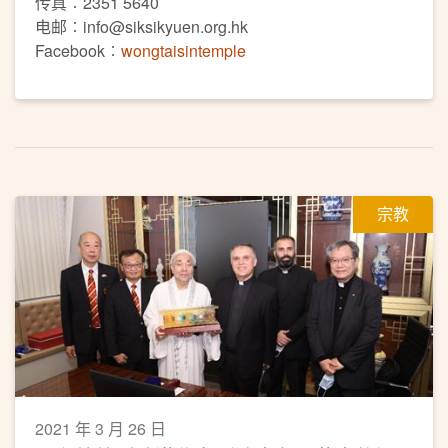
传真︰2351 5640
电邮︰info@siksikyuen.org.hk
Facebook︰
wongtaisintemple
宗教
2021 年 3 月 26 日