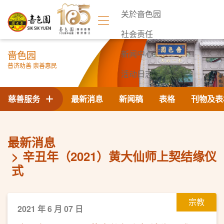
关於啬色园
社会责任
啬色园
新闻中心
普济劝善 崇善惠民
活动日志
联络我们
慈善服务
最新消息
新闻稿
表格
刊物及表
最新消息
辛丑年（2021）黄大仙师上契结缘仪
式
宗教
2021 年 6 月 07 日