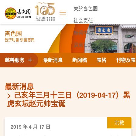
关於啬色园
社会责任
啬色园
新闻中心
普济劝善 崇善惠民
活动日志
联络我们
慈善服务
最新消息
新闻稿
表格
刊物及表
最新消息
己亥年三月十三日（2019-04-17）黑
虎玄坛赵元帅宝诞
宗教
2019 年 4 月 17 日