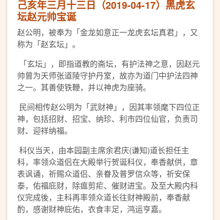
己亥年三月十三日（2019-04-17）黑虎玄
坛赵元帅宝诞
赵公明，被奉为「金龙如意正一龙虎玄坛真君」，又
称为「赵玄坛」。
「玄坛」，即指道教的斋坛，有护法神之意，因赵元
帅曾为天师张道陵守护丹室，故亦为道门中护法四神
之一。其善使铁鞭，并以神虎为座骑。
民间相传赵公明为「武财神」，因其率领麾下四位正
神，包括招财、招宝、纳珍、利市四位仙官，负责司
财、迎祥纳福。
科仪当天，由本园副主席余君庆(谦知)道长担任主
科，率领众道侣在大殿举行贺诞科仪，奉香献供，章
表讽诵，祈赐众道侣、亲眷及普罗信众等，祈安保
泰，佑福庇财，除瘟剪疟、催财进宝。及至大殿内科
仪完成後，主科再率领众道长往财神殿前，奉香献
酌，感谢财神庇佑，衣食丰足，鸿运亨嘉。