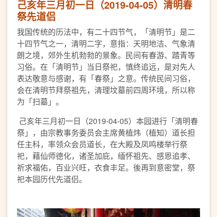
己亥年三月初一日（2019-04-05）清明春
祭先道侣
我国传统的历法中，有二十四节气，「清明节」是二
十四节气之一，清明二字，意指：天明地洁、气象清
朗之境，郊外生机勃勃的景象。民间有春游、踏青等
习俗。在「清明节」当日祭祀，慎终追远，是对先人
表达敬意与感谢，有「春祭」之意。传统民间习俗，
会在清明节拜祭祖先，清理坟墓前四周环境，所以称
为「扫墓」。
己亥年三月初一日（2019-04-05）本园进行「清明春
祭」，由宗教事务委员会主席黄植炜（植知）道长担
任主科，率领众会员道长，在大殿及凤鸣楼举行祭
祀，藉仙师德化，诸圣加庇，缅怀祖先、感恩追孝、
祈求福佑，百业兴旺，衣食丰足。後再到意密堂，祭
祀本园历代先道侣。