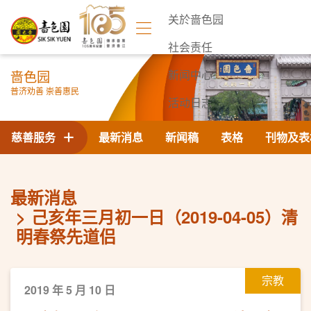
关於啬色园
社会责任
啬色园
新闻中心
普济劝善 崇善惠民
活动日志
联络我们
慈善服务
最新消息
新闻稿
表格
刊物及表
最新消息
己亥年三月初一日（2019-04-05）清
明春祭先道侣
宗教
2019 年 5 月 10 日