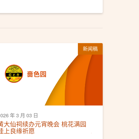
新闻稿
2026 年 3 月 03 日
黄大仙祠续办元宵晚会 桃花满园
挂上良缘祈愿