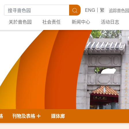
搜寻关键字
搜寻
ENG
繁
追踪啬色园
关於啬色园
社会责任
新闻中心
活动日志
格
刊物及表格
媒体廊