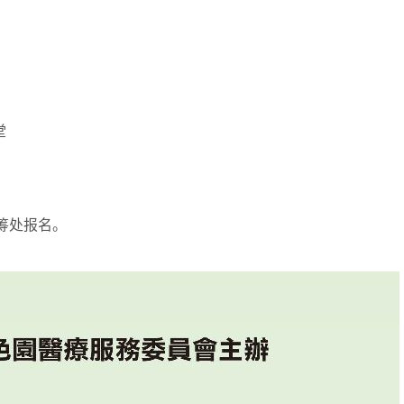
堂
统筹处报名。