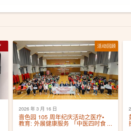
疗
活动回顾
2026 年 3 月 16 日
啬色园 105 周年纪庆活动之医疗•
教育: 外展健康服务 「中医四时食
疗讲座及穴位按摩体验」